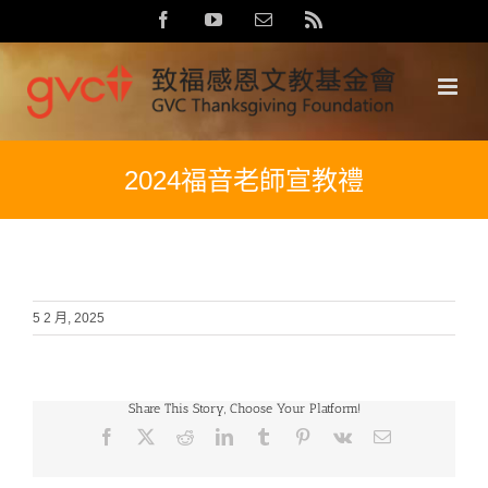
Skip
Facebook
YouTube
Email:
Rss
to
content
2024福音老師宣教禮
5 2 月, 2025
Share This Story, Choose Your Platform!
Facebook
X
Reddit
LinkedIn
Tumblr
Pinterest
Vk
Email: