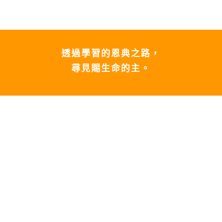
透過學習的恩典之路，
尋見賜生命的主。
全是恩典
致福感恩20週年特刊電子書