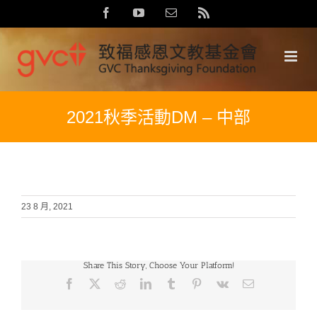
Skip
Facebook
YouTube
Email:
Rss
to
content
2021秋季活動DM – 中部
23 8 月, 2021
Share This Story, Choose Your Platform!
Facebook
X
Reddit
LinkedIn
Tumblr
Pinterest
Vk
Email: