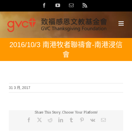
Skip
Facebook
YouTube
Email:
Rss
to
content
2016/10/3 南港牧者聯禱會-南港浸信
會
31 3 月, 2017
Share This Story, Choose Your Platform!
Facebook
X
Reddit
LinkedIn
Tumblr
Pinterest
Vk
Email: