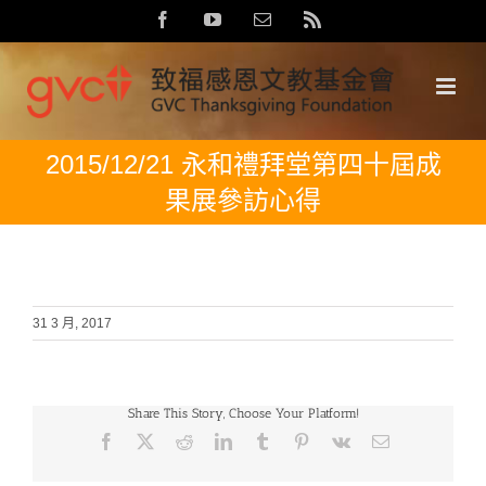
Skip
Facebook
YouTube
Email:
Rss
to
content
2015/12/21 永和禮拜堂第四十屆成
果展參訪心得
31 3 月, 2017
Share This Story, Choose Your Platform!
Facebook
X
Reddit
LinkedIn
Tumblr
Pinterest
Vk
Email: