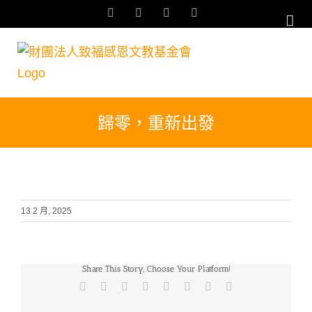
Skip
Facebook
YouTube
Email:
Rss
to
content
歸零，重新出發
13 2 月, 2025
Share This Story, Choose Your Platform!
Facebook
X
Reddit
LinkedIn
Tumblr
Pinterest
Vk
Email: