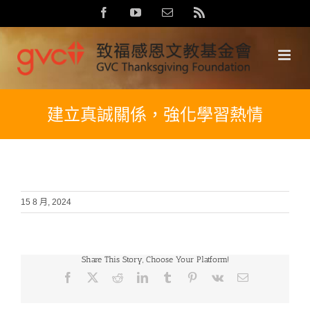
Skip
Facebook
YouTube
Email:
Rss
to
content
建立真誠關係，強化學習熱情
15 8 月, 2024
Share This Story, Choose Your Platform!
Facebook
X
Reddit
LinkedIn
Tumblr
Pinterest
Vk
Email: