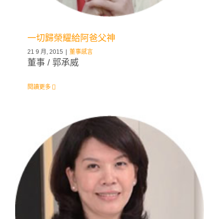
一切歸榮耀給阿爸父神
21 9 月, 2015
|
董事感言
董事 / 郭承威
閱讀更多