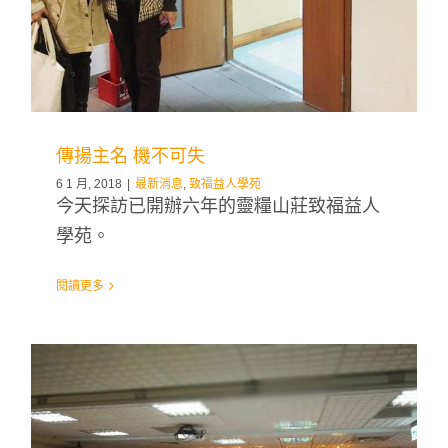
傳揚主名 機不可失
6 1 月, 2018
|
最新消息
,
致福益人學苑
今天探訪已開辦六年的靈糧山莊致福益人
學苑。
閱讀更多