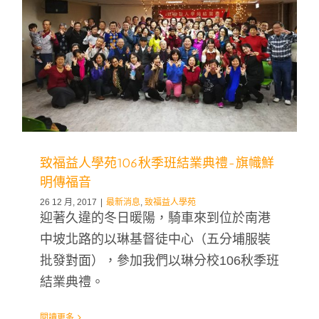
致福益人學苑106秋季班結業典禮-旗幟鮮
明傳福音
26 12 月, 2017
|
最新消息
,
致福益人學苑
迎著久違的冬日暖陽，騎車來到位於南港
中坡北路的以琳基督徒中心（五分埔服裝
批發對面），參加我們以琳分校106秋季班
結業典禮。
閱讀更多