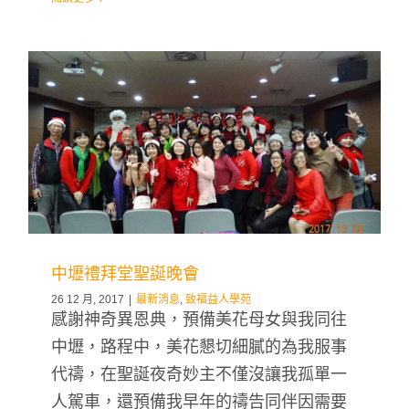
中壢禮拜堂聖誕晚會
26 12 月, 2017
|
最新消息
,
致福益人學苑
感謝神奇異恩典，預備美花母女與我同往
中壢，路程中，美花懇切細膩的為我服事
代禱，在聖誕夜奇妙主不僅沒讓我孤單一
人駕車，還預備我早年的禱告同伴因需要