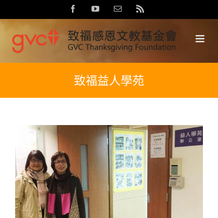
Skip
Facebook
YouTube
Email:
Rss
to
content
致福益人學苑