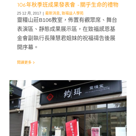
106年秋季班成果發表會 -關乎生命的禮物
25 12 月, 2017
|
最新消息
,
致福益人學苑
靈糧山莊B106教室，佈置有觀眾席、舞台
表演區、靜態成果展示區，在致福感恩基
金會副執行長陳慧君姐妹的祝福禱告後展
開序幕。
閱讀更多