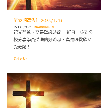
第32期禱告信 2022/1/15
15 1 月, 2022
|
恩典夠用禱告網
韶光荏苒，又是聖誕時節。 近日，接到分
校分享學員受洗的好消息，真是既歡欣又
受激勵！
閱讀更多