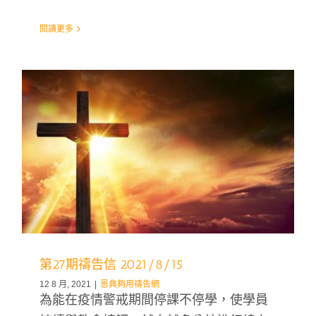
閱讀更多
第27期禱告信 2021/8/15
12 8 月, 2021
|
恩典夠用禱告網
為能在疫情警戒期間停課不停學，使學員