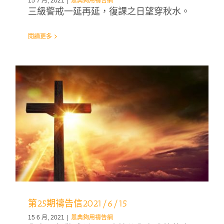
15 7 月, 2021
|
恩典夠用禱告網
三級警戒一延再延，復課之日望穿秋水。
閱讀更多
第25期禱告信2021/6/15
15 6 月, 2021
|
恩典夠用禱告網