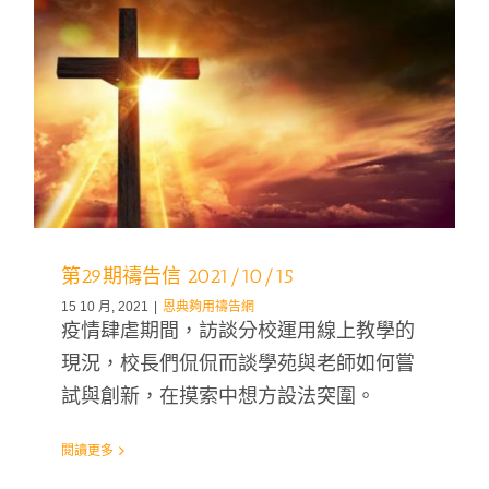
第29期禱告信 2021/10/15
15 10 月, 2021
|
恩典夠用禱告網
疫情肆虐期間，訪談分校運用線上教學的
現況，校長們侃侃而談學苑與老師如何嘗
試與創新，在摸索中想方設法突圍。
閱讀更多