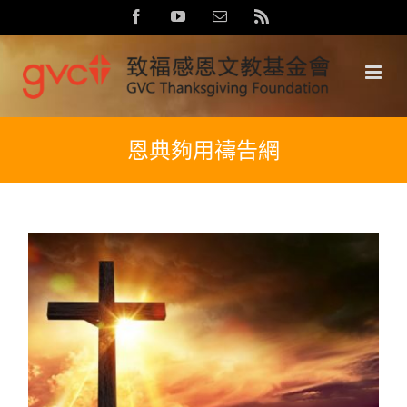
Skip
Facebook
YouTube
Email:
Rss
to
content
恩典夠用禱告網