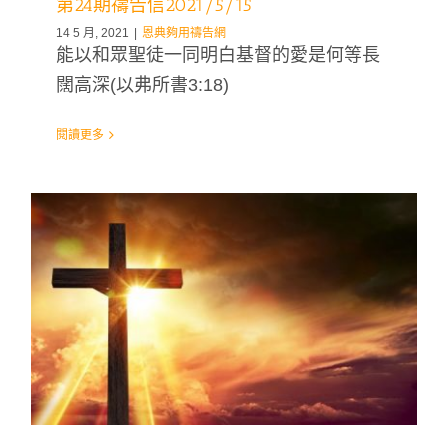
第24期禱告信2021/5/15
14 5 月, 2021
|
恩典夠用禱告網
能以和眾聖徒一同明白基督的愛是何等長
闊高深(以弗所書3:18)
閱讀更多