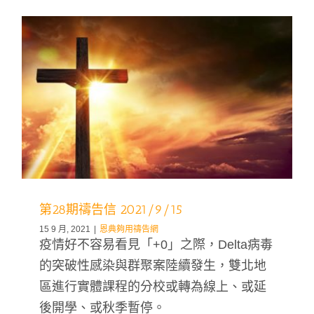
第28期禱告信 2021/9/15
15 9 月, 2021
|
恩典夠用禱告網
疫情好不容易看見「+0」之際，Delta病毒
的突破性感染與群聚案陸續發生，雙北地
區進行實體課程的分校或轉為線上、或延
後開學、或秋季暫停。