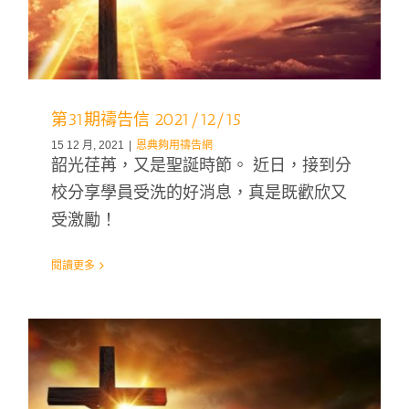
第31期禱告信 2021/12/15
15 12 月, 2021
|
恩典夠用禱告網
韶光荏苒，又是聖誕時節。 近日，接到分
校分享學員受洗的好消息，真是既歡欣又
受激勵！
閱讀更多