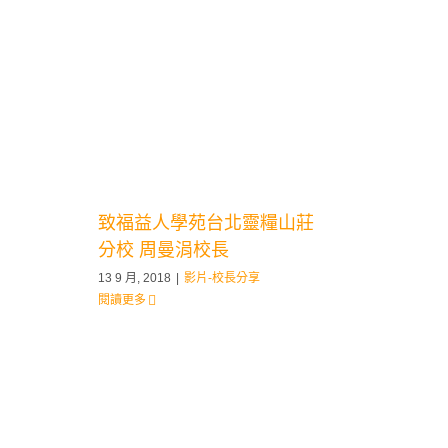
致福益人學苑台北靈糧山莊
分校 周曼涓校長
13 9 月, 2018
|
影片-校長分享
閱讀更多