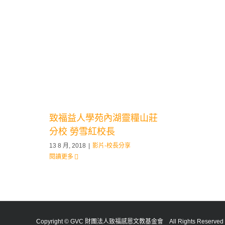
致福益人學苑內湖靈糧山莊
分校 勞雪紅校長
13 8 月, 2018
|
影片-校長分享
閱讀更多
Copyright © GVC 財團法人致福感恩文教基金會 All Rights Reserv