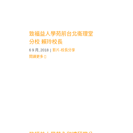
致福益人學苑前台北衛理堂
分校 賴玲校長
6 9 月, 2018
|
影片-校長分享
閱讀更多