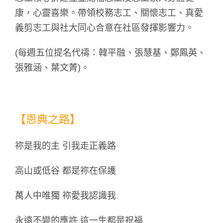
康，心靈喜樂。帶領校務志工、關懷志工、真愛
義剪志工與社大同心合意在社區發揮影響力。
(每週五位提名代禱：韓平融、張慧基、鄭鳳英、
張雅涵、葉文菁)。
【恩典之路】
祢是我的主 引我走正義路
高山或低谷 都是祢在保護
萬人中唯獨 祢愛我認識我
永遠不變的應許 這一生都是祝福