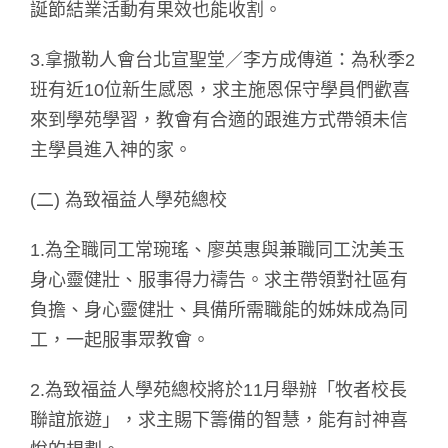
誕節結業活動有果效也能收割。
3.拿撒勒人會台北宣聖堂／李方成傳道：為秋季2
班有近10位新生感恩，求主施恩保守學員們歡喜
來到學苑學習，教會有合適的跟進方式帶領未信
主學員進入神的家。
(二) 為致福益人學苑總校
1.為全職同工常琬瑤、廖英惠與兼職同工沈美玉
身心靈健壯、服事得力禱告。求主帶領對社區有
負擔、身心靈健壯、具備所需職能的姊妹成為同
工，一起服事眾教會。
2.為致福益人學苑總校將於11月舉辦「牧者校長
聯誼旅遊」，求主賜下籌備的智慧，能有討神喜