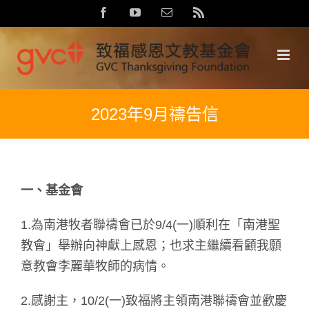
Skip
Facebook
YouTube
Email:
Rss
to
content
2023年9月禱告信
一、基金會
1.為南港牧者聯禱會已於9/4(一)順利在「南港聖
教會」舉辦向神獻上感恩；也求主繼續看顧我願
意教會李麗華牧師的病情。
2.感謝主，10/2(一)致福將主領南港聯禱會並歡慶