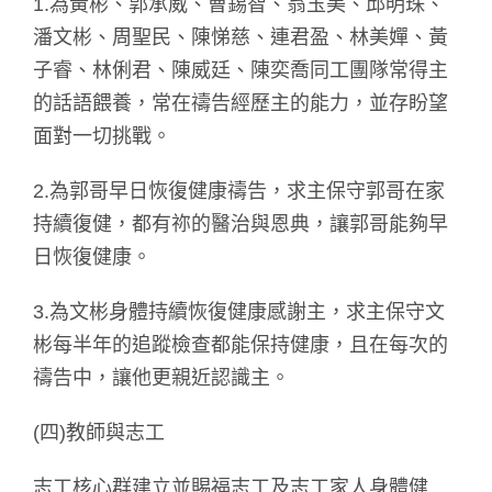
1.為黃彬、郭承威、曹錫智、翁玉美、邱明珠、
潘文彬、周聖民、陳悌慈、連君盈、林美嬋、黃
子睿、林俐君、陳威廷、陳奕喬同工團隊常得主
的話語餵養，常在禱告經歷主的能力，並存盼望
面對一切挑戰。
2.為郭哥早日恢復健康禱告，求主保守郭哥在家
持續復健，都有祢的醫治與恩典，讓郭哥能夠早
日恢復健康。
3.為文彬身體持續恢復健康感謝主，求主保守文
彬每半年的追蹤檢查都能保持健康，且在每次的
禱告中，讓他更親近認識主。
(四)教師與志工
志工核心群建立並賜福志工及志工家人身體健