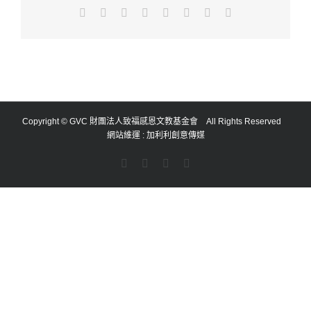
Facebook
X
Reddit
LinkedIn
Tumblr
Pinterest
Vk
Email:
Copyright © GVC 財團法人致福感恩文教基金會 All Rights Reserved
網站維運 :
加利利創意傳媒
Facebook
YouTube
Email:
Rss