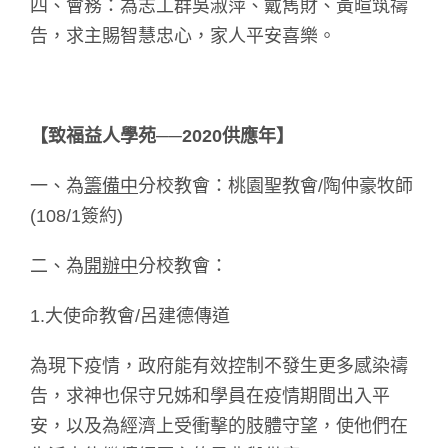
四、會務：為志工群吳淑萍、戴雋財、黃暄筑禱
告，求主賜智慧忠心，家人平安喜樂。
【致福益人學苑──2020供應年】
一、為
籌備中
分校教會：桃園聖教會/陶仲豪牧師
(108/1簽約)
二、為
開辦中
分校教會：
1.大使命教會/呂建德傳道
為現下疫情，政府能有效控制不發生更多感染禱
告，求神也保守兄姊和學員在疫情期間出入平
安，以及為經濟上受衝擊的肢體守望，使他們在