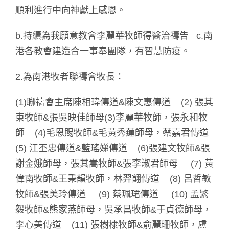
順利進行中向神獻上感恩。
b.持續為我願意教會李麗華牧師得醫治禱告 c.南
港各教會建造合一事奉團隊，有智慧防疫。
2.為南港牧者聯禱會牧長：
(1)聯禱會主席陳相瑋傳道&陳文惠傳道 (2) 張其
東牧師&張吳映佳師母(3)李麗華牧師，張永和牧
師 (4)毛恩賜牧師&毛黃秀蓮師母，蔡嘉君傳道
(5) 江丕忠傳道&藍瑤娣傳道 (6)張建文牧師&張
謝金娥師母，張其嵩牧師&張李淑君師母 (7) 黃
偉南牧師&王秉韻牧師，林羿翧傳道 (8) 呂哲敏
牧師&張美玲傳道 (9) 蔡珮珺傳道 (10) 孟繁
毅牧師&熊家燕師母，吳承昌牧師&于貞德師母，
李心美傳道 (11) 張樹棣牧師&俞麗珊牧師，盧