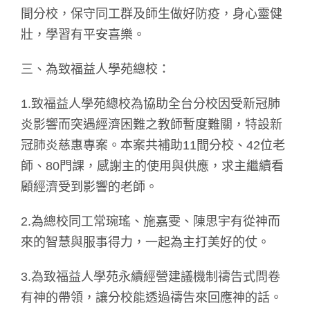
間分校，保守同工群及師生做好防疫，身心靈健
壯，學習有平安喜樂。
三、為致福益人學苑總校：
1.致福益人學苑總校為協助全台分校因受新冠肺
炎影響而突遇經濟困難之教師暫度難關，特設新
冠肺炎慈惠專案。本案共補助11間分校、42位老
師、80門課，感謝主的使用與供應，求主繼續看
顧經濟受到影響的老師。
2.為總校同工常琬瑤、施嘉雯、陳思宇有從神而
來的智慧與服事得力，一起為主打美好的仗。
3.為致福益人學苑永續經營建議機制禱告式問卷
有神的帶領，讓分校能透過禱告來回應神的話。