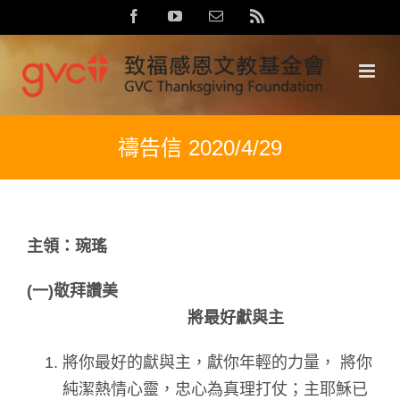
Skip
Facebook
YouTube
Email:
Rss
to
content
禱告信 2020/4/29
主領：琬瑤
(
一)
敬拜讚美
將最好獻與主
將你最好的獻與主，獻你年輕的力量， 將你
純潔熱情心靈，忠心為真理打仗；主耶穌已