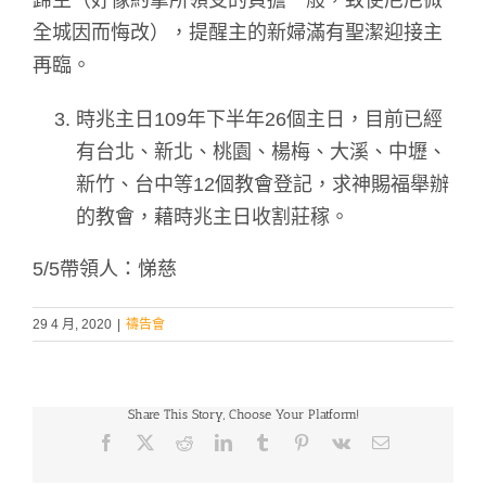
歸主（好像約拿所領受的負擔一般，致使尼尼微
全城因而悔改），提醒主的新婦滿有聖潔迎接主
再臨。
時兆主日109年下半年26個主日，目前已經
有台北、新北、桃園、楊梅、大溪、中壢、
新竹、台中等12個教會登記，求神賜福舉辦
的教會，藉時兆主日收割莊稼。
5/5帶領人：悌慈
29 4 月, 2020
|
禱告會
Share This Story, Choose Your Platform!
Facebook
X
Reddit
LinkedIn
Tumblr
Pinterest
Vk
Email: