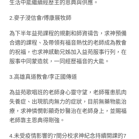
生活中能繼續經歷主的恩典與供應。
2.麥子浸信會/傅康展牧師
為下半年益苑課程的規劃和師資禱告，求神預備
合適的課程、及帶領有福音熱忱的老師成為教會
的祝福，也求神感動兄姊加入益苑服事行列，在
服事中同蒙造就，一同經歷福音的大能。
3.高雄真道教會/李正國傳道
為益苑歌唱班的老師身心靈守望，老師罹患肌肉
失養症、出現肌肉無力的症狀，目前無藥物能治
療，求神憐憫彰顯奇妙醫治在老師身上，並賜福
老師靠主恩典得剛強。
4.未受疫情影響的7間分校求神紀念持續開課的7