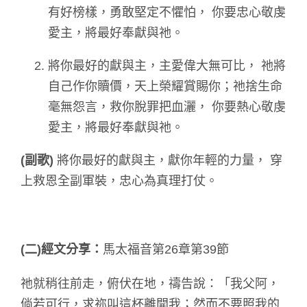
有好榜樣，勇敢堅定不懼怕， 你要忠心敬虔
愛主，將最好奉獻與祂。
將你最好的獻與主，主愛偉大無可比， 祂將
自己作你贖價，天上榮耀賞賜你；祂捨生命
毫無怨言，救你脫罪把血灑， 你要熱心敬虔
愛主，將最好奉獻與祂。
(
副歌)
將你最好的獻與主，獻你年輕的力量， 穿
上救恩全副軍裝，忠心為真理打仗。
(
二)
經文分享：
馬太福音第26章第39節
祂就稍往前走，俯伏在地，禱告說：「我父阿，
倘若可行，求祢叫這杯離開我；然而不要照我的