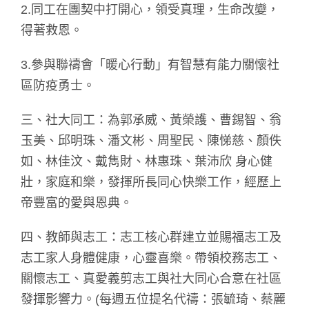
2.同工在團契中打開心，領受真理，生命改變，
得著救恩。
3.參與聯禱會「暖心行動」有智慧有能力關懷社
區防疫勇士。
三、社大同工：為郭承威、黃榮護、曹錫智、翁
玉美、邱明珠、潘文彬、周聖民、陳悌慈、顏佚
如、林佳汶、戴雋財、林惠珠、葉沛欣 身心健
壯，家庭和樂，發揮所長同心快樂工作，經歷上
帝豐富的愛與恩典。
四、教師與志工：志工核心群建立並賜福志工及
志工家人身體健康，心靈喜樂。帶領校務志工、
關懷志工、真愛義剪志工與社大同心合意在社區
發揮影響力。(每週五位提名代禱：張毓琦、蔡麗