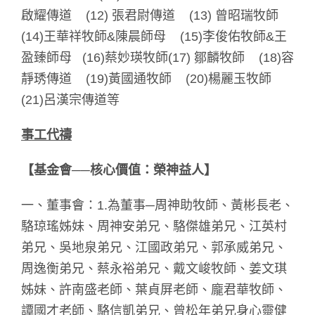
啟耀傳道 (12) 張君尉傳道 (13) 曾昭瑞牧師
(14)王華祥牧師&陳晨師母 (15)李俊佑牧師&王
盈臻師母 (16)蔡妙瑛牧師(17) 鄒麟牧師 (18)容
靜琇傳道 (19)黃國通牧師 (20)楊麗玉牧師
(21)呂漢宗傳道等
事工代禱
【基金會──
核心價值：榮神益人】
一、董事會：1.為董事─周神助牧師、黃彬長老、
駱琼瑤姊妹、周神安弟兄、駱傑雄弟兄、江英村
弟兄、吳地泉弟兄、江國政弟兄、郭承威弟兄、
周逸衡弟兄、蔡永裕弟兄、戴文峻牧師、姜文琪
姊妹、許南盛老師、葉貞屏老師、龐君華牧師、
譚國才老師、駱信凱弟兄、曾松年弟兄身心靈健