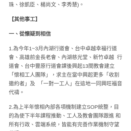
珠、徐凱臣、楊尚文、李秀慧)。
【其他事工】
一、從懷疑到相信
1.為今年1~3月內湖行道會、台中卓越幸福行道
會、高雄前金長老會、內湖慈光堂、新竹卓越 行
道會、台中豐原行道會課後興起13間教會建立
「懷相工人團隊」，求主在當中興起更多「收割
邀約者」及 「一對一工人」在這地一同興旺福音
代禱。
2.為上半年懷相內部各項機制建立SOP統整，目
的為使下半年課程推動、工人及教會團隊跟進 和
所有行政、雲端系統，皆能有完善作業機制守望