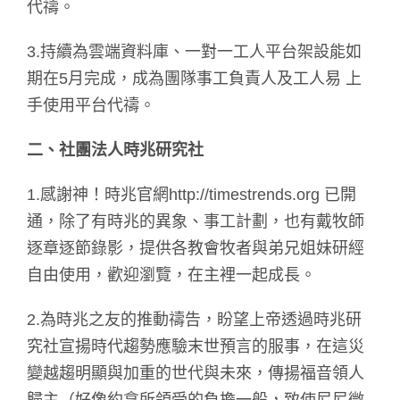
代禱。
3.持續為雲端資料庫、一對一工人平台架設能如
期在5月完成，成為團隊事工負責人及工人易 上
手使用平台代禱。
二、社團法人時兆研究社
1.感謝神！時兆官網http://timestrends.org 已開
通，除了有時兆的異象、事工計劃，也有戴牧師
逐章逐節錄影，提供各教會牧者與弟兄姐妹研經
自由使用，歡迎瀏覽，在主裡一起成長。
2.為時兆之友的推動禱告，盼望上帝透過時兆研
究社宣揚時代趨勢應驗末世預言的服事，在這災
變越趨明顯與加重的世代與未來，傳揚福音領人