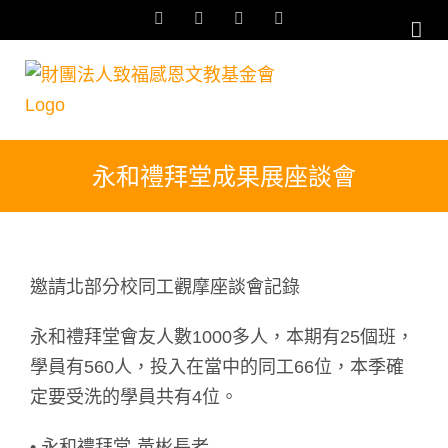
Skip
Facebook
YouTube
Email:
Rss
to
content
永和禮拜堂成果展座談會
邀請北部分校同工觀摩座談會記錄
永和禮拜堂會友人數1000多人，本期有25個班，
學員有560人，投入在當中的同工66位，本季確
定要受洗的學員共有4位。
• 永和禮拜堂-黃彬長老