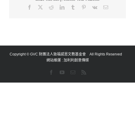
Facebook
X
Reddit
LinkedIn
Tumblr
Pinterest
Vk
Email:
Copyright © GVC 財團法人致福感恩文教基金會 All Rights Reserved
網站維運 :
加利利創意傳媒
Facebook
YouTube
Email:
Rss