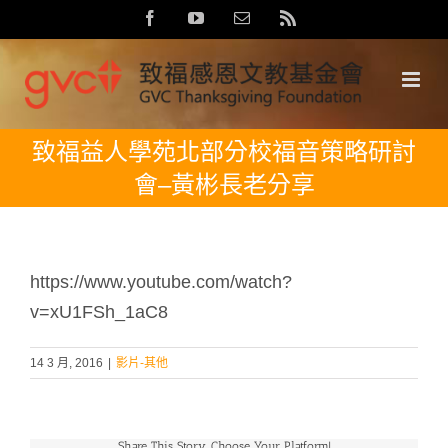
Skip
Facebook
YouTube
Email:
Rss
to
content
致福益人學苑北部分校福音策略研討
會–黃彬長老分享
https://www.youtube.com/watch?
v=xU1FSh_1aC8
14 3 月, 2016
|
影片-其他
Share This Story, Choose Your Platform!