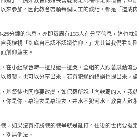
何佈道」，例如教會的婚喪喜慶或是洗禮都是佈道會；舉
可以來參加。因此教會帶領每個同工的談話，都是「道成
-25分鐘的信息，亦即每周有133人在分享信息，這也
會自我檢視「到底自己認不認識信仰？」尤其當我們看到
神面前仰望主。
洗，在小組聚會時一邊見證一邊哭，全組的人跟著感動流
可以複製，也可以分享出來；若有犯過的錯誤也提出來，
式，基督徒也同樣要改變，如保羅所說「向軟弱的人，我
變，你是你、慕道友是慕道友，井水不犯河水，教會人數
爭戰，如果沒有打勝戰的戰爭就是亂打。往後的世代要擬
」，別無他法。