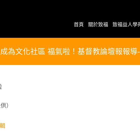
首頁
關於致福
致福益人學
成為文化社區 福氣啦！基督教論壇報報導
提供）
輯