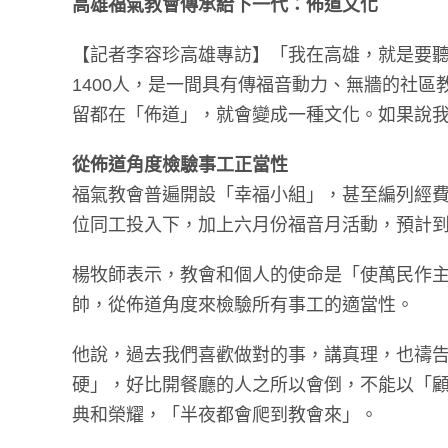
高雄福氣教會傳承給下一代：佈道文化
【記者李容珍高雄專訪】「我在高雄，就是要
1400人，是一間具有傳福音動力、無牆的社
留都在「佈道」，就會變成一種文化。如果說
從佈道角度檢驗事工正當性
福氣教會普遍開設「幸福小組」，甚至編列經費
位同工投入下，加上六月份福音月活動，預計
楊牧師表示，教會和個人的使命是「使萬民作
帥，從佈道角度來檢驗所有事工的適當性。
他說，過去我們喜歡做對的事，講真理，也禱
硬」，好比開餐廳的人之所以會倒，不能以「
典和榮耀，「半夜都會爬到教會來」。