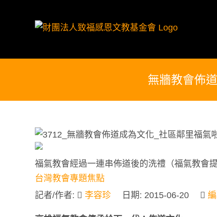
Skip
to
content
無牆教會佈道
福氣教會經過一連串佈道後的洗禮（福氣教會
台灣教會
專題
焦點
記者/作者:
李容珍
日期:
2015-06-20
編