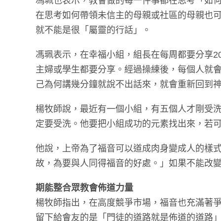
馮珮也表示，教會做的每一件事都在思考「如
在思考如何帶領未信主的母親或社區的母親也
就不能是很「屬靈的行話」。
馮珮表示，在幸福小組，組長在每周都要分享20
主婦或學生都要分享。經過操練後，每個人就
己為何講幾分鐘就說不出話來，就會重新回到
楊牧師說，最近有一個小組，有五個人才剛受
定要受洗。他要把小組成功的元素找出來，若
他說，上帝為了福音可以道成肉身變成人的樣
故，為要與人同得福音的好處。」如果不能改
期能整合眾教會佈道力量
楊牧師指出，在高度競爭市場，福音也充滿著
留下給會友的是「門徒的道路就是佈道的道路