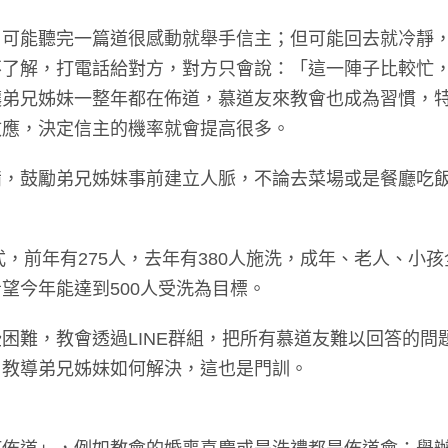
，可能聽完一篇道很感動就舉手信主；但可能回去就冷靜
不了解，打電話給對方，對方只會說：「這一陣子比較忙
讓弟兄姊妹一整年都在佈道，慕道友來教會也成為習慣，
效應，決定信主的機率就會提高很多。
備，鼓勵弟兄姊妹事前建立人脈，不論去菜場或是餐廳吃
式，前年有275人，去年有380人施洗，成年、老人、小
望今年能達到500人受洗為目標。
難，教會透過LINE群組，把所有慕道友難以回答的問題
，教導弟兄姊妹如何解決，這也是門訓。