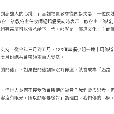
聽到高雄人的心跳！」高雄福氣教會從四對夫妻、一位姊
區教會。該教會主任牧師楊錫儒受訪時表示，教會由「佈道
我們有甚麼可以傳承給下一代，那就是「佈道文化」；而
支持，從今年三月到五月，133個幸福小組一連十周佈
到七月份總共會帶領兩百人受洗。
主的門徒」，如果做門徒訓練沒有佈道，就會成為「迷路
告，但世人為何不接受教會所傳的福音？我們要去思考，
顧客沒有眼光，所以顧客要檢討」為理由。我們傳的耶穌