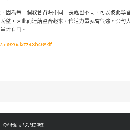
量，因為每一個教會資源不同，長處也不同，可以彼此學
有盼望，因此而連結整合起來，佈道力量就會很強。套句
力量才有用。
/1256926#ixzz4Xb48skif
ed 網站維運 :
加利利創意傳媒