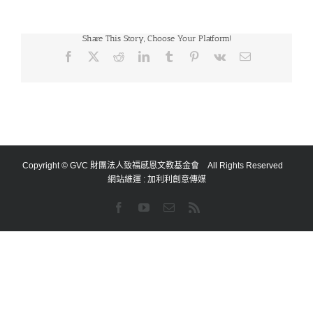
Share This Story, Choose Your Platform!
Facebook
X
Reddit
LinkedIn
Tumblr
Pinterest
Vk
Email:
Copyright © GVC 財團法人致福感恩文教基金會 All Rights Reserved
網站維運 :
加利利創意傳媒
Facebook
YouTube
Email:
Rss