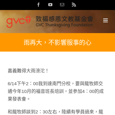
Skip
Facebook
YouTube
Email:
Rss
to
content
雨再大，不影響服事的心
嘉義難得大雨滂沱！
6/14下午2：00我到達南門分校，要與龍牧師交
通今年10月的福音班長培訓，並參加4：00的成
果發表會。
和龍牧師談到2：30左右，陸續有學員過來，龍