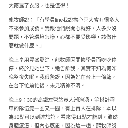
大雨濕了衣服，也是值得！
龍牧師說：「有學員line我說擔心雨大會有很多人
不來參加成發。我跟他們說開心就好，人多少沒
問題，不管環境怎樣，心都不要受影響，該做什
麼就做什麼。」
晚上享用豐盛愛筵，龍牧師因關懷學員而吃吃停
停，終於見她坐下，她告訴我，其實不知為何昨
晚整夜失眠。我很驚訝，因為她在台上一條龍，
在台下忙前忙後，未見精神不濟。
晚上9：30的高鐵左營站竟人潮洶湧，等搭計程
車的隊伍竟一圈又一圈，有上百人在排隊，本以
為10點可以到達旅館，看來得11點才能到，雖然
身體疲憊，但內心感恩，因為這一趟，龍牧師說