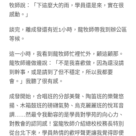
牧師說：「下這麼大的雨，學員還是來，實在很
感動。」
談完，離成發還有近1小時，龍牧師帶我到辦公區
等候。
這一小時，我看到龍牧師忙裡忙外，顧這顧那。
龍牧師邊做邊說：「不是我喜歡做，因為還沒請
到幹事，或是請到了但不穩定，所以我都要
會。」我聽了很有感。
成發開始，合唱班的分部美聲、陶笛班的樂聲悠
揚、木箱鼓班的磅礴氣勢、烏克麗麗班的悅耳音
調……然最令我動容的是學員對學苑的向心力、
對教會的認同感！當龍牧師介紹總校校務長特別
從台北下來，學員熱情的歡呼聲更讓我覺得即便