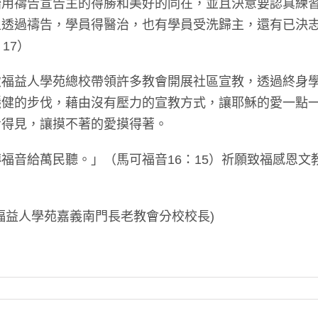
始用禱告宣告主的得勝和美好的同在，並且決意要認真練
且透過禱告，學員得醫治，也有學員受洗歸主，還有已決
17）
致福益人學苑總校帶領許多教會開展社區宣教，透過終身
穩健的步伐，藉由沒有壓力的宣教方式，讓耶穌的愛一點
看得見，讓摸不著的愛摸得著。
福音給萬民聽。」（馬可福音16：15）祈願致福感恩文
福益人學苑嘉義南門長老教會分校校長)