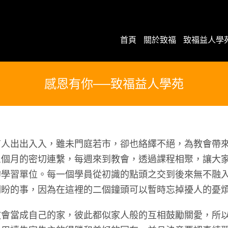
首頁
關於致福
致福益人學
感恩有你──致福益人學苑
有人出出入入，雖未門庭若市，卻也絡繹不絕，為教會帶
三個月的密切連繫，每週來到教會，透過課程相聚，讓大
的學習單位。每一個學員從初識的點頭之交到後來無不融
期盼的事，因為在這裡的二個鐘頭可以暫時忘掉擾人的憂
教會當成自己的家，彼此都似家人般的互相鼓勵關愛，所