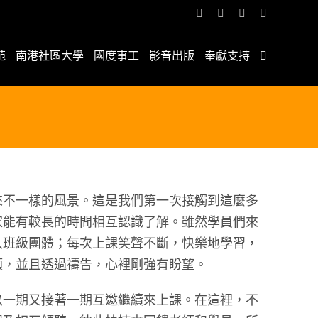
Facebook
YouTube
Email:
Rss
苑
南港社區大學
國度事工
影音出版
奉獻支持
來不一樣的風景。這是我們第一次接觸到這麼多
家能有較長的時間相互認識了解。雖然學員們來
入班級團體；每次上課笑聲不斷，快樂地學習，
煩，並且透過禱告，心裡剛強有盼望。
以一期又接著一期互邀繼續來上課。在這裡，不