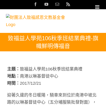
Skip
Facebook
YouTube
Email:
Rss
to
content
致福益人學苑106秋季班結業典禮-旗
幟鮮明傳福音
主題：
致福益人學苑106秋季班結業典禮
地點：
南港以琳基督徒中心
時間：
2017/12/21
迎著久違的冬日暖陽，騎車來到位於南港中坡北
路的以琳基督徒中心（五分埔服裝批發對面），