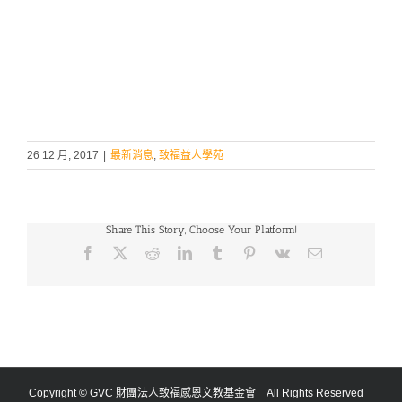
26 12 月, 2017
|
最新消息
,
致福益人學苑
Share This Story, Choose Your Platform!
Facebook
X
Reddit
LinkedIn
Tumblr
Pinterest
Vk
Email:
Copyright © GVC 財團法人致福感恩文教基金會 All Rights Reserved