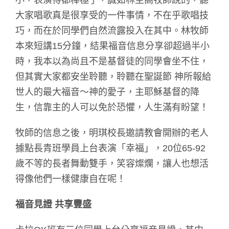
小，表演得都棒極了，誠如林至高牧師說的，聽
大家唱歌真是很享受的一件事情，不在乎歌唱技
巧，而在於同學們自然流露投入在其中。林牧師
本來短講15分鐘，結果福音信息分享卻超過半小
時，我本以為尚且不是基督徒的同學會坐不住，
但其實大家都安坐聆聽，聆聽在聖誕節 神所報給
世人的最大福音～神的愛子，主耶穌基督的降
生，信靠主的人可以免於恐懼，人生滿有盼望！
牧師的信息之後，明琪校長邀請教會開辦的老人
據點長青班學員上台表演「幸福」，20位65-92
歲不等的長者舞動雙手，笑容燦爛，讓人也想活
得像他們一樣健康自在呢！
福音見證 共享豐盛