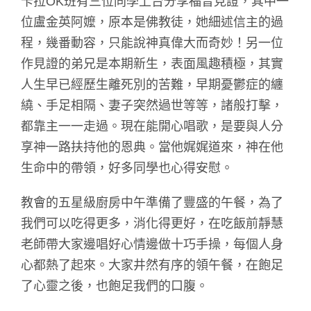
卡拉OK班有三位同學上台分享福音見證，其中一
位盧金英阿嬤，原本是佛教徒，她細述信主的過
程，幾番動容，只能說神真偉大而奇妙！另一位
作見證的弟兄是本期新生，表面風趣積極，其實
人生早已經歷生離死別的苦難，早期憂鬱症的纏
繞、手足相隔、妻子突然過世等等，諸般打擊，
都靠主一一走過。現在能開心唱歌，是要與人分
享神一路扶持他的恩典。當他娓娓道來，神在他
生命中的帶領，好多同學也心得安慰。
教會的五星級廚房中午準備了豐盛的午餐，為了
我們可以吃得更多，消化得更好，在吃飯前靜慧
老師帶大家邊唱好心情邊做十巧手操，每個人身
心都熱了起來。大家井然有序的領午餐，在飽足
了心靈之後，也飽足我們的口腹。