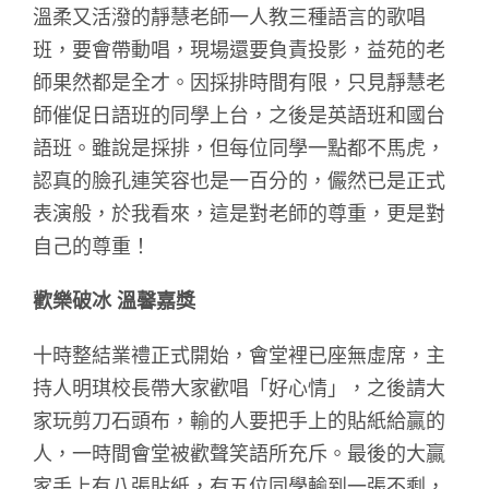
溫柔又活潑的靜慧老師一人教三種語言的歌唱
班，要會帶動唱，現場還要負責投影，益苑的老
師果然都是全才。因採排時間有限，只見靜慧老
師催促日語班的同學上台，之後是英語班和國台
語班。雖說是採排，但每位同學一點都不馬虎，
認真的臉孔連笑容也是一百分的，儼然已是正式
表演般，於我看來，這是對老師的尊重，更是對
自己的尊重！
歡樂破冰 溫馨嘉獎
十時整結業禮正式開始，會堂裡已座無虛席，主
持人明琪校長帶大家歡唱「好心情」，之後請大
家玩剪刀石頭布，輸的人要把手上的貼紙給贏的
人，一時間會堂被歡聲笑語所充斥。最後的大贏
家手上有八張貼紙，有五位同學輸到一張不剩，