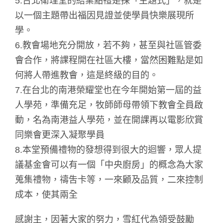
5.台北衛理堂的結業點禮是採「主題式」，就是
以一個主題帶出福因見證並使學員快樂展現所
學。
6.教會場地充分開放，若不夠，甚至與社區管委
會合作，將課程開在社區大樓，當然困難點是如
何將人帶進教會，這是終級的目的。
7.在台北的南港榮耀堂也在今年開始第一屆的益
人學苑，準備充足，牧師師母帶領下教會全員啟
動，名為南港益人學苑，並在開課再以電影欣賞
同樂會更深入凝聚學員
8.本堂預備禮物的發想得到很大的迴響，眾人提
議基金會可以有一個「中央廚房」的概念為大家
蒐集禮物，禱吿卡等，一來顧及品質，二來控制
成本，使其兩全
感謝主，因著大家的努力，雪紅代為領受鼓勵