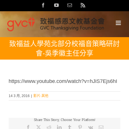
Skip
Facebook
YouTube
Email:
Rss
to
content
致福益人學苑北部分校福音策略研討
會-吳季徽主任分享
https://www.youtube.com/watch?v=hJiS7Ejs6hI
14 3 月, 2016
|
影片-其他
Share This Story, Choose Your Platform!
Facebook
X
Reddit
LinkedIn
Tumblr
Pinterest
Vk
Email: