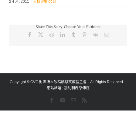
2 4 月, 2011
|
分校專欄-北部
Share This Story, Choose Your Platform!
Facebook
X
Reddit
LinkedIn
Tumblr
Pinterest
Vk
Email:
Copyright © GVC 財團法人致福感恩文教基金會 All Rights Reserved
網站維運 :
加利利創意傳媒
Facebook
YouTube
Email:
Rss