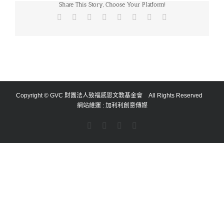
Share This Story, Choose Your Platform!
Facebook
X
Reddit
LinkedIn
Tumblr
Pinterest
Vk
Email:
Copyright © GVC 財團法人致福感恩文教基金會 All Rights Reserved
網站維運 :
加利利創意傳媒
Facebook
YouTube
Email:
Rss