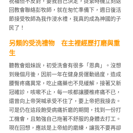
祝福但不反對，要我自己決定，捉緊時機立刻返
回教會聯絡彭牧師，就在匆忙準備下，週日復活
節接受牧師為我作浸水禮，我真的成為神國的子
民了！
另類的受洗禮物 在主裡經歷打磨與重
生
聽教會姐妹說，初受洗會有很多「恩典」。沒想
到幾個月後，因前一年在健身房運動過度，造成
腰臀疼痛異常，吃止痛藥也不見緩解，接著又新
冠確診，咳嗽不止，每一咳都讓腰椎疼痛不已，
還曾向上帝哭喊承受不住了，要上帝把我接去。
可是仍在這段飽受病痛折磨的期間，找到一份打
工機會，且勉強自己拖著不舒服的身體去打工。
現在回想，應該是上帝給的磨練，讓我不要再卻