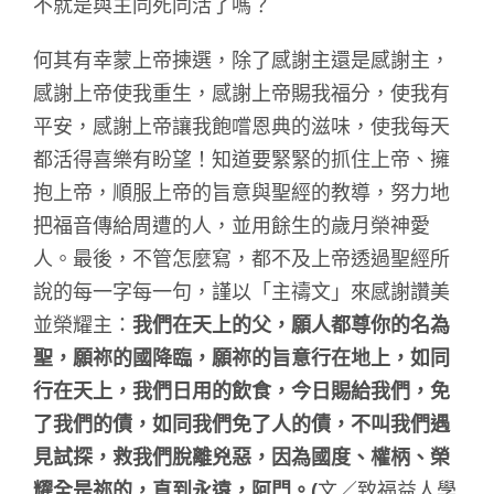
不就是與主同死同活了嗎？
何其有幸蒙上帝揀選，除了感謝主還是感謝主，
感謝上帝使我重生，感謝上帝賜我福分，使我有
平安，感謝上帝讓我飽嚐恩典的滋味，使我每天
都活得喜樂有盼望！知道要緊緊的抓住上帝、擁
抱上帝，順服上帝的旨意與聖經的教導，努力地
把福音傳給周遭的人，並用餘生的歲月榮神愛
人。最後，不管怎麼寫，都不及上帝透過聖經所
說的每一字每一句，謹以「主禱文」來感謝讚美
並榮耀主：
我們在天上的父，願人都尊你的名為
聖，願祢的國降臨，願祢的旨意行在地上，如同
行在天上，我們日用的飲食，今日賜給我們，免
了我們的債，如同我們免了人的債，不叫我們遇
見試探，救我們脫離兇惡，因為國度、權柄、榮
耀全是祢的，直到永遠，阿門。
(
文／致福益人學