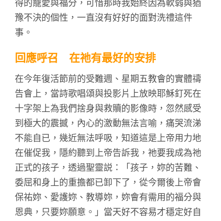
得的寵愛與福分，可惜那時我始終因為軟弱與猶
豫不決的個性，一直沒有好好的面對洗禮這件
事。
回應呼召 在祂有最好的安排
在今年復活節前的受難週、星期五教會的實體禱
告會上，當詩歌唱頌與投影片上放映耶穌釘死在
十字架上為我們捨身與救贖的影像時，忽然感受
到極大的震撼，內心的激動無法言喻，痛哭流涕
不能自已，幾近無法呼吸，知道這是上帝用力地
在催促我，隱約聽到上帝告訴我，祂要我成為祂
正式的孩子，透過聖靈説：「孩子，妳的苦難、
委屈和身上的重擔都已卸下了，從今爾後上帝會
保祐妳、愛護妳、教導妳，妳會有需用的福分與
恩典，只要妳願意。」當天好不容易才穩定好自