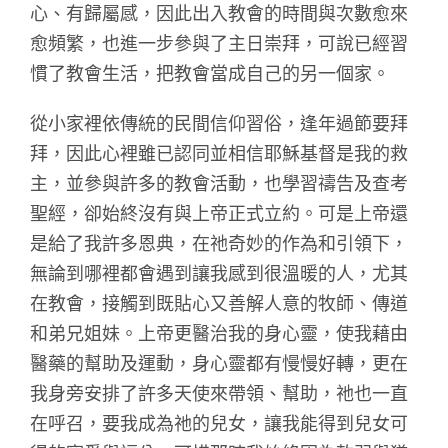
心、有歸屬感，因此出入教會的時間與次數愈來
愈頻繁，也進一步參與了主日崇拜，可說已經習
慣了教會生活，把教會當成自己的另一個家。
從小家裡依傳統的民間信仰習俗，逢年過節要拜
拜，因此心裡雖已認同並相信耶穌基督是我的救
主，並參與許多的教會活動，也學習禱告及查考
聖經，卻始終沒有與上帝正式立約。可是上帝還
是給了我許多恩典，在祂奇妙的作為和引領下，
無論到哪裡都會遇到讓我感到很溫暖的人，尤其
在教會，接觸到既貼心又善解人意的牧師、傳道
和弟兄姐妹。上帝更醫治我的身心靈，使我藉由
醫藥的幫助及運動，身心靈都有慢慢好轉，更在
我身旁安排了許多天使來帶領、幫助，祂也一直
在呼召，要我成為祂的兒女，讓我能得到兒女可