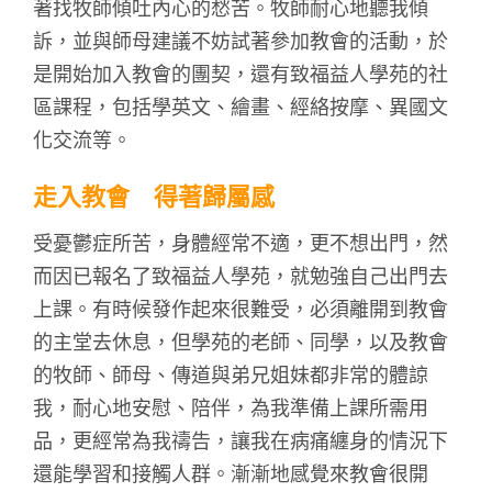
著找牧師傾吐內心的愁苦。牧師耐心地聽我傾
訴，並與師母建議不妨試著參加教會的活動，於
是開始加入教會的團契，還有致福益人學苑的社
區課程，包括學英文、繪畫、經絡按摩、異國文
化交流等。
走入教會 得著歸屬感
受憂鬱症所苦，身體經常不適，更不想出門，然
而因已報名了致福益人學苑，就勉強自己出門去
上課。有時候發作起來很難受，必須離開到教會
的主堂去休息，但學苑的老師、同學，以及教會
的牧師、師母、傳道與弟兄姐妹都非常的體諒
我，耐心地安慰、陪伴，為我準備上課所需用
品，更經常為我禱告，讓我在病痛纏身的情況下
還能學習和接觸人群。漸漸地感覺來教會很開