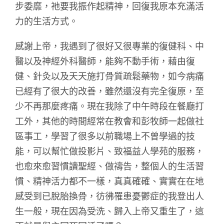
步委靡，祂要我振作起精神，回復我原本充滿活
力的生活方式。
感謝上帝，我遇到了很好又很專業的復健科、中
醫以及神經外科醫師，能夠不動手術，藉由復
健、針灸以及天天施打骨質疏鬆藥物，如今病痛
已經有了很大的改善，雖然還沒有完全復原，至
少不再那麼疼痛。現在我除了中午時段在餐廳打
工外，其他的時間經常在教會和彭牧師一起做社
區事工，學習了很多以前職場上不曾學過的技
能，可以幫忙做投影片、致福益人學苑的服務，
也愈來愈習慣讀聖經、做禱告，整個人的生活習
慣、精神活力都不一樣，真真確確、實實在在地
感受到已脫胎換骨，彷彿罹患憂鬱症的我登出人
生一般，現在因為受洗、歸入上帝又重生了，這