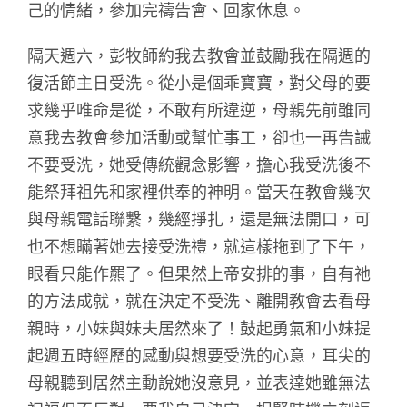
己的情緒，參加完禱告會、回家休息。
隔天週六，彭牧師約我去教會並鼓勵我在隔週的
復活節主日受洗。從小是個乖寶寶，對父母的要
求幾乎唯命是從，不敢有所違逆，母親先前雖同
意我去教會參加活動或幫忙事工，卻也一再告誡
不要受洗，她受傳統觀念影響，擔心我受洗後不
能祭拜祖先和家裡供奉的神明。當天在教會幾次
與母親電話聯繫，幾經掙扎，還是無法開口，可
也不想瞞著她去接受洗禮，就這樣拖到了下午，
眼看只能作羆了。但果然上帝安排的事，自有祂
的方法成就，就在決定不受洗、離開教會去看母
親時，小妹與妹夫居然來了！鼓起勇氣和小妹提
起週五時經歷的感動與想要受洗的心意，耳尖的
母親聽到居然主動說她沒意見，並表達她雖無法