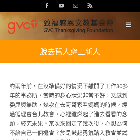
Skip
Facebook
YouTube
Email:
Rss
to
content
脫去舊人穿上新人
約兩年前，在沒準備好的情況下離開了工作30多
年的事務所，當時的身心狀況非常不好，又感到
委屈與無助，幾次在去哥哥家看媽媽的時候，經
過循理會台北教會，心裡雖燃起了進去看看的念
頭，終究未果。某次來回走了幾次後，心想為何
不給自己一個機會？於是鼓起勇氣踏入教會並試