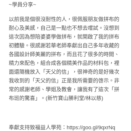
~學員分享~
以前我是個很沒耐性的人，很佩服朋友做拼布的
耐心及美感，自己是一點也不想去嚐試。沒想到
這次因為想陪婆婆學做拼布，就開啟了我的拼布
初體驗。很感謝若華老師奉獻出自己多年收藏的
各國設計師美麗的拼布，而且花了很多的時間、
精力來配色，組合成各個精美作品的材料包，裡
面還隨機放入「天父的信」，很神奇的是好幾次
我收到的「天父的信」正是我所需要的啓示。非
常的感謝老師、學姐及教會，讓我有了這次「拼
布班的驚喜」。(新竹寶山勝利堂/林以慈)
奉獻支持致福益人學苑：https://goo.gl/9qxrNq