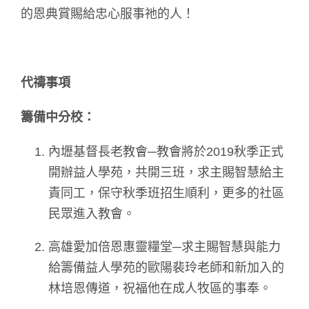
的恩典賞賜給忠心服事祂的人！
代禱事項
籌備中分校：
內壢基督長老教會─教會將於2019秋季正式
開辦益人學苑，共開三班，求主賜智慧給主
責同工，保守秋季班招生順利，更多的社區
民眾進入教會。
高雄愛加倍恩惠靈糧堂─求主賜智慧與能力
給籌備益人學苑的歐陽裴玲老師和新加入的
林培恩傳道，祝福他在成人牧區的事奉。