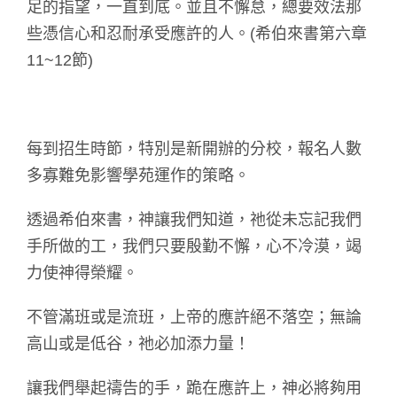
足的指望，一直到底。並且不懈怠，總要效法那
些憑信心和忍耐承受應許的人。(希伯來書第六章
11~12節)
每到招生時節，特別是新開辦的分校，報名人數
多寡難免影響學苑運作的策略。
透過希伯來書，神讓我們知道，祂從未忘記我們
手所做的工，我們只要殷勤不懈，心不冷漠，竭
力使神得榮耀。
不管滿班或是流班，上帝的應許絕不落空；無論
高山或是低谷，祂必加添力量！
讓我們舉起禱告的手，跪在應許上，神必將夠用