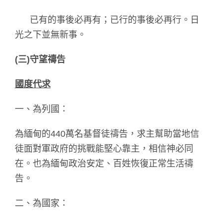
已有的事後必再有；已行的事後必再行。日
光之下並無新事。
(
三)守望禱告
國度代求
一、為列國：
為緬甸的440萬名基督徒禱告，求主幫助當地信
徒面對軍政府的挑戰能堅心靠主，相信神必同
在。也為緬甸政治安定、百姓恢復正常生活禱
告。
二、為國家：