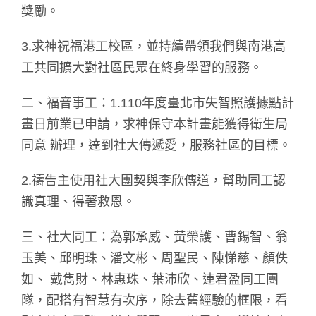
獎勵。
3.求神祝福港工校區，並持續帶領我們與南港高
工共同擴大對社區民眾在終身學習的服務。
二、福音事工：1.110年度臺北市失智照護據點計
畫日前業已申請，求神保守本計畫能獲得衛生局
同意 辦理，達到社大傳遞愛，服務社區的目標。
2.禱告主使用社大團契與李欣傳道，幫助同工認
識真理、得著救恩。
三、社大同工：為郭承威、黃榮護、曹錫智、翁
玉美、邱明珠、潘文彬、周聖民、陳悌慈、顏佚
如、 戴雋財、林惠珠、葉沛欣、連君盈同工團
隊，配搭有智慧有次序，除去舊經驗的框限，看