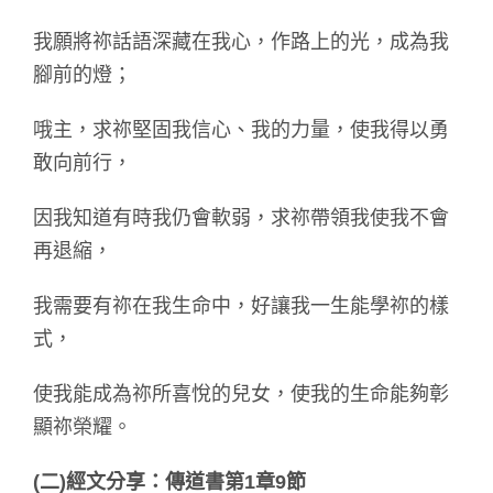
我願將祢話語深藏在我心，作路上的光，成為我
腳前的燈；
哦主，求祢堅固我信心、我的力量，使我得以勇
敢向前行，
因我知道有時我仍會軟弱，求祢帶領我使我不會
再退縮，
我需要有祢在我生命中，好讓我一生能學祢的樣
式，
使我能成為祢所喜悅的兒女，使我的生命能夠彰
顯祢榮耀。
(
二)經文分享：傳道書第1章9節