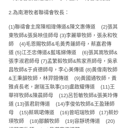
2.為南港牧者聯禱會牧長：
(1)聯禱會主席陳相瑋傳道&陳文惠傳道 (2)張其
東牧師&張吳映佳師母 (3)李麗華牧師，張永和牧
師 (4)毛恩賜牧師&毛黃秀蓮師母，蔡嘉君傳
道 (5)江丕忠傳道&藍瑤娣傳道 (6)張其嵩牧師&
張李淑君師母 (7)孟繁毅牧師&熊家燕師母，吳承
昌牧師&于貞德師母，李心美傳道 (8)黃偉南牧師
&王秉韻牧師，林羿翧傳道 (9)黃國通牧師，黃
雅貞長老，謝瑞玉執事(10)盧啟耀傳道 (11)王
華祥牧師&陳晨師母 (12)呂哲敏牧師&張美玲傳
道 (13)張君尉傳道 (14)李俊佑牧師&王盈臻師
母 (15)蔡珮珺傳道 (16)曾昭瑞牧師 (17)蔡妙
瑛牧師 (18)鄒麟牧師 (19)容靜琇傳道 (20)