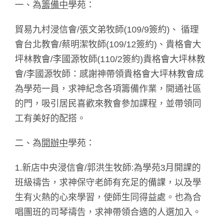
一、為
籌備中
學苑：
貿易九村浸信會/張文弟牧師(109/9簽約)、 循理
會台北教會/蔡明潔牧師(109/12簽約)、貴格會大
坪林教會/李國源牧師(110/2簽約)貴格會大坪林教
會/李國源牧師：感謝神帶領貴格會大坪林教會成
為學苑一員，求神紀念各項籌備作業，開通社區
的門，吸引居民喜歡來教會參加課程，並帶領同
工有美好的配搭。
二、為
開辦中
學苑：
1.新店中央浸信會/郭洪生牧師:為學苑3月開課的
班級禱告，求神保守老師有充足的備課，以及學
生有火熱的心來學習，使師生同得益處。也為合
唱團班的司琴禱告，求神帶領合適的人選加入。