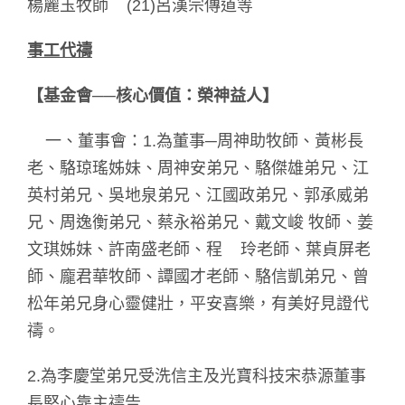
楊麗玉牧師 (21)呂漢宗傳道等
事工代禱
【基金會──核心價值：榮神益人】
一、董事會：1.為董事─周神助牧師、黃彬長
老、駱琼瑤姊妹、周神安弟兄、駱傑雄弟兄、江
英村弟兄、吳地泉弟兄、江國政弟兄、郭承威弟
兄、周逸衡弟兄、蔡永裕弟兄、戴文峻 牧師、姜
文琪姊妹、許南盛老師、程 玲老師、葉貞屏老
師、龐君華牧師、譚國才老師、駱信凱弟兄、曾
松年弟兄身心靈健壯，平安喜樂，有美好見證代
禱。
2.為李慶堂弟兄受洗信主及光寶科技宋恭源董事
長堅心靠主禱告