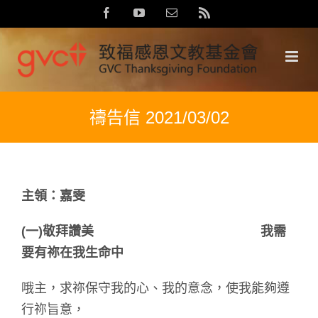
Skip
Facebook
YouTube
Email:
Rss
to
content
禱告信 2021/03/02
主領：嘉雯
(
一)敬拜讚美 我需
要有祢在我生命中
哦主，求祢保守我的心、我的意念，使我能夠遵
行祢旨意，