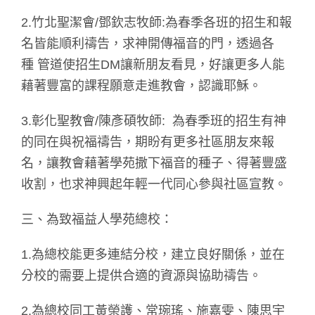
2.竹北聖潔會/鄧欽志牧師:為春季各班的招生和報
名皆能順利禱告，求神開傳福音的門，透過各
種 管道使招生DM讓新朋友看見，好讓更多人能
藉著豐富的課程願意走進教會，認識耶穌。
3.彰化聖教會/陳彥碩牧師: 為春季班的招生有神
的同在與祝福禱告，期盼有更多社區朋友來報
名，讓教會藉著學苑撒下福音的種子、得著豐盛
收割，也求神興起年輕一代同心參與社區宣教。
三、為致福益人學苑總校：
1.為總校能更多連結分校，建立良好關係，並在
分校的需要上提供合適的資源與協助禱告。
2.為總校同工黃榮護、常琬瑤、施嘉雯、陳思宇