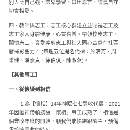
別人比自己強，謙卑學習，口出恩言，謹慎自守
切實相愛。
四、教師與志工：志工核心群建立並賜福志工及
志工家人身體健康，心靈喜樂。帶領校務志工、
關懷志工、真愛義剪志工與社大同心合意在社區
發揮影響力。 (每週五位提名代禱：施清河、周
秉健、潘素貞、徐伯俊、陳淑燕)。
【其他事工】
一、從懷疑到相信
1.為【懷相】14年神賜七七豐收代禱：2021
年因著神帶領擴張「懷相」事工成熟了！相信是
個豐收年度的開始，願我們能快跑跟隨主，預備