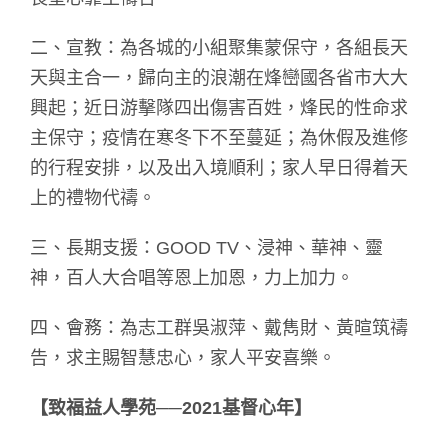
二、宣教：為各城的小組聚集蒙保守，各組長天
天與主合一，歸向主的浪潮在烽巒國各省市大大
興起；近日游擊隊四出傷害百姓，烽民的性命求
主保守；疫情在寒冬下不至蔓延；為休假及進修
的行程安排，以及出入境順利；家人早日得着天
上的禮物代禱。
三、長期支援：GOOD TV、浸神、華神、靈
神，百人大合唱等恩上加恩，力上加力。
四、會務：為志工群吳淑萍、戴雋財、黃暄筑禱
告，求主賜智慧忠心，家人平安喜樂。
【致福益人學苑──2021基督心年】