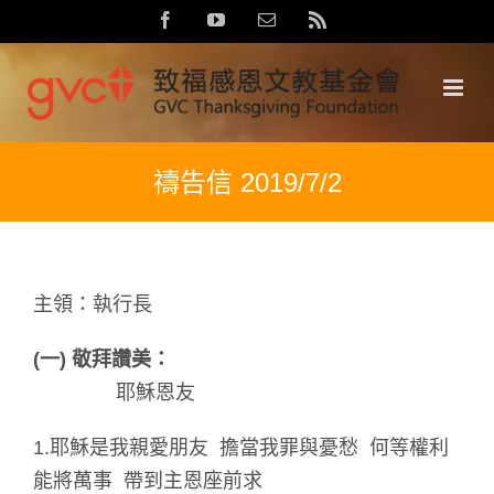
Skip
Facebook
YouTube
Email:
Rss
to
content
禱告信 2019/7/2
主領：執行長
(
一) 敬拜讚美：
耶穌恩友
1.耶穌是我親愛朋友 擔當我罪與憂愁 何等權利
能將萬事 帶到主恩座前求