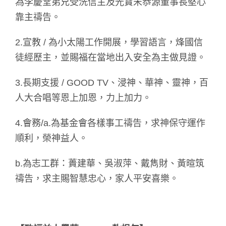
為李慶堂弟兄受洗信主及光寶宋恭源董事長堅心
靠主禱告。
2.宣教 / 為小太陽工作開展，學習語言，烽國信
徒經歷主，並賜福在當地出入安全為主做見證。
3.長期支援 / GOOD TV、浸神、華神、靈神，百
人大合唱等恩上加恩，力上加力。
4.會務/a.為基金會各樣事工禱告，求神保守運作
順利，榮神益人。
b.為志工群：蕢建華、吳淑萍、戴雋財、黃暄筑
禱告，求主賜智慧忠心，家人平安喜樂。