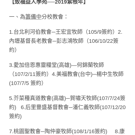
【致福益人學苑──2019
紮根年
】
一、為
籌備中
分校教會：
1.台北利河伯教會─王宏宜牧師（105/9簽約）2.
內壢基督長老教會─彭志鴻牧師（106/10/22簽
約）
3.愛加倍恩惠靈糧堂(高雄)—何錦蘭牧師
（107/2/11簽約）4.美福教會(台中)─楊中生牧師
(107/7/5 簽約）
5.芥菜種真道教會(高雄)─賀嘯天牧師(107/7/24簽
約) 6.后里豐盛基督教會─潘仁義牧師(107/12/20
簽約)
7.桃園聖教會─陶仲豪牧師(108/1/16簽約) 8.康