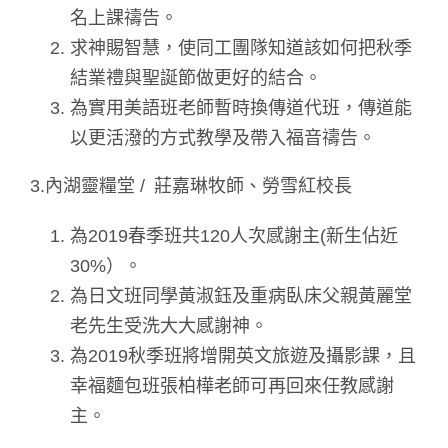
名上課禱告。
求神賜智慧，使同工團隊知道該如何把秋季
結業禮與聖誕節做更好的結合。
為實用美語班老師暫時換傳道代班，傳道能
以更活潑的方式教學及帶入福音禱告。
3.內湖靈糧堂 / 莊嘉琳牧師、勞雪紅校長
為2019春季班共120人次感謝主(新生佔近
30%）。
為日文班同學黃淑鈺及重病臥床父親黃麗堂
老先生受洗大大感謝神。
為2019秋季班將增開英文旅遊及攝影課，且
幸福麵包班張柏樺老師可再回來任教感謝
主。