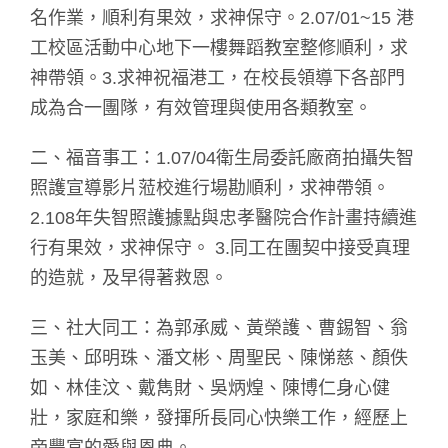
名作業，順利有果效，求神保守。2.07/01~15 港
工校區活動中心地下一樓舞蹈教室整修順利，求
神帶領。3.求神祝福港工，在校長領導下各部門
成為合一團隊，有效管理與使用各類教室。
二、福音事工：1.07/04衛生局委託廠商拍攝失智
照護宣導影片蒞校進行場勘順利，求神帶領。
2.108年失智照護據點與忠孝醫院合作計畫持續進
行有果效，求神保守。 3.同工在團契中接受真理
的造就，及早得著救恩。
三、社大同工：為郭承威、黃榮護、曹錫智、翁
玉美、邱明珠、潘文彬、周聖民、陳悌慈、顏佚
如、林佳汶、戴雋財、吳炳煌、陳博仁身心健
壯，家庭和樂，發揮所長同心快樂工作，經歷上