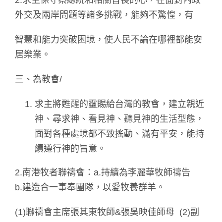
2.求主保守蔡總統和相關首長的心，在面對內政
外交及兩岸問題等諸多挑戰，能夠不驚惶，有
智慧和能力突破困境，使人民不論在哪裡都能安
居樂業。
三、為教會/
求主將甦醒的靈賜給台灣的教會，建立親近
神、尋求神、看見神、聽見神的生活型態，
面對各種處境都不致搖動、滿有平安，能持
續遵行神的旨意。
2.南港牧者聯禱會：a.持續為李麗華牧師禱告
b.建造合一事奉團隊，以愛牧養群羊。
(1)聯禱會主席張其東牧師&張吳映佳師母 (2)副