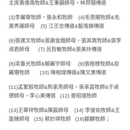
主席黃偉南牧師&王秉韻師母，林羿翧傳道
(3)李麗華牧師，張永和牧師 (4)毛恩賜牧師&毛
黃秀蓮師母 (5) 江丕忠傳道&藍瑤娣傳道
(6)張建文牧師&張謝金娥師母，張其嵩牧師&張李
淑君師母 (7) 呂哲敏牧師&張美玲傳道
(8)梁重光牧師&賴麗宇師母 (9)張樹棣牧師&俞
麗珊牧師 (10) 陳相瑋傳道&陳文惠傳道
(11)孟繁毅牧師&熊家燕師母，吳承昌牧師&于貞
德師母，李心美傳道 (12) 曾昭瑞牧師
(13)王華祥牧師&陳晨師母 (14) 李俊佑牧師&王
盈臻師母 (15) 蔡妙瑛牧師 (16)鄒麟牧師；