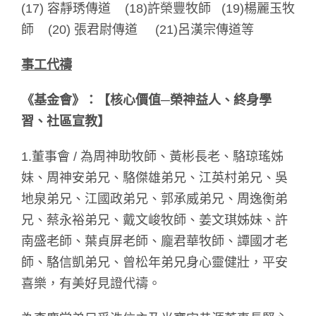
(17) 容靜琇傳道 (18)許榮豐牧師 (19)楊麗玉牧
師 (20) 張君尉傳道 (21)呂漢宗傳道等
事工代禱
《基金會》：【核心價值─
榮神益人、終身學
習、社區宣教】
1.董事會 / 為周神助牧師、黃彬長老、駱琼瑤姊
妹、周神安弟兄、駱傑雄弟兄、江英村弟兄、吳
地泉弟兄、江國政弟兄、郭承威弟兄、周逸衡弟
兄、蔡永裕弟兄、戴文峻牧師、姜文琪姊妹、許
南盛老師、葉貞屏老師、龐君華牧師、譚國才老
師、駱信凱弟兄、曾松年弟兄身心靈健壯，平安
喜樂，有美好見證代禱。