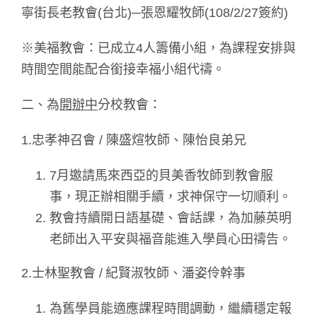
寧街長老教會(台北)─張恩耀牧師(108/2/27簽約)
※美福教會：已成立4人籌備小組，為課程安排與
時間空間能配合銜接幸福小組代禱。
二、為
開辦中
分校教會：
1.忠孝神召會 / 陳盛煊牧師、陳怡良弟兄
7月邀請馬來西亞的貝美香牧師到教會服
事，現正辦相關手續，求神保守一切順利。
教會持續開日語基礎、會話課，為加藤英明
老師出入平安與福音能進入學員心田禱告。
2.士林聖教會 / 紀賢淑牧師、潘姿伶幹事
為舊學員能適應課程時間調動，繼續穩定報