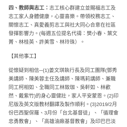
四、教師與志工：
志工核心群建立並賜福志工及
志工家人身體健康，心靈喜樂。帶領校務志工、
關懷志工、真愛義剪志工與社大同心合意在社區
發揮影響力。(每週五位提名代禱：樊小春、葉文
菁、林桂英、許美雪、林玲珠）。
【其他事工】
從懷疑到相信─(1)姜文琪執行長及同工團隊(鄧秀
美講師、陳美蓉主任及講師、陳瑪莉講師、兼職
同工柯相如、全職同工林致珈、吳軒如、林歡
然、戴紫竹)的身心靈健壯，家人平安蒙恩。(2)印
尼版及英文版教材翻譯及製作順利。(3)2019/2月
份巴西聖保羅、3月份「台北基督徒」、「循理會
忠勇教會」、「高雄油廠基督教會」及印巴巴淡