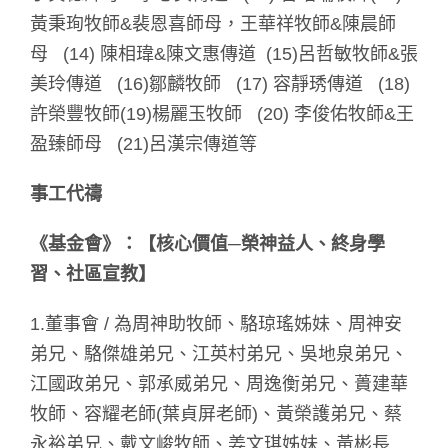
黃秉珣牧師&裴恩喜師母，王華祥牧師&陳晨師
母 (14) 陳相瑋&陳文惠傳道 (15)呂哲敏牧師&張
美玲傳道 (16)鄒麟牧師 (17) 容靜琇傳道 (18)
許榮豐牧師(19)楊麗玉牧師 (20) 李俊佑牧師&王
盈臻師母 (21)呂漢宗傳道等
事工代禱
《基金會》：【核心價值─
榮神益人、終身學
習、社區宣教】
1.董事會 / 為周神助牧師、駱琼瑤姊妹、周神安
弟兄、駱傑雄弟兄、江英村弟兄、吳地泉弟兄、
江國政弟兄、郭承威弟兄、周逸衡弟兄、蕢建華
牧師、容耀老師(葉貞屏老師)、黃榮護弟兄、蔡
永裕弟兄、戴文峻牧師、姜文琪姊妹、黃彬長