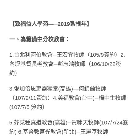
【致福益人學苑—─2019
紮根年
】
一、為
籌備中
分校教會：
1.台北利河伯教會─王宏宜牧師（105/9簽約）2.
內壢基督長老教會─彭志鴻牧師（106/10/22簽
約）
3.愛加倍恩惠靈糧堂(高雄)—何錦蘭牧師
（107/2/11簽約）4.美福教會(台中)─楊中生牧師
(107/7/5 簽約）
5.芥菜種真道教會(高雄)─賀嘯天牧師(107/7/24簽
約) 6.基督教莒光教會(新北)─王屏基牧師