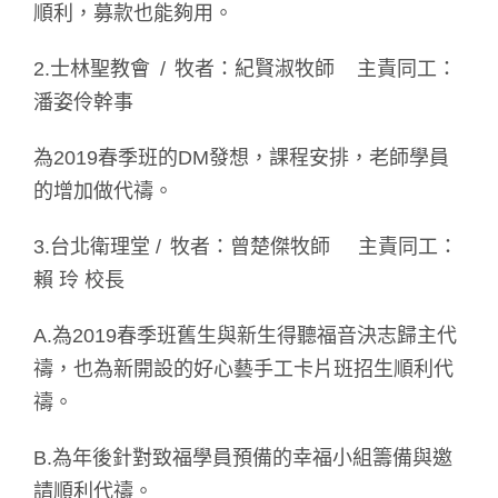
順利，募款也能夠用。
2.士林聖教會 / 牧者：紀賢淑牧師 主責同工：
潘姿伶幹事
為2019春季班的DM發想，課程安排，老師學員
的增加做代禱。
3.台北衛理堂 / 牧者：曾楚傑牧師 主責同工：
賴 玲 校長
A.為2019春季班舊生與新生得聽福音決志歸主代
禱，也為新開設的好心藝手工卡片班招生順利代
禱。
B.為年後針對致福學員預備的幸福小組籌備與邀
請順利代禱。