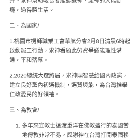
升。求神幫助吸食者能認識神，靠神的大能斷
癮，過得勝生活。
二、為國家/
1.桃園市機師職業工會華航分會2月8日清晨6時起
啟動罷工行動，求神看顧此勞資爭議能理性溝
通，平和落幕。
2.2020總統大選將屆，求神賜智慧給國內政黨，
建立良好黨內初選機制，選賢與能，為台灣推舉
仁政愛民的好領袖。
三、為教會/
多年來宣教士遠渡重洋在佛教盛行的泰國當
地傳教非常不易，感謝神在台灣打開泰國移