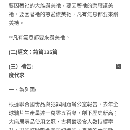
要因著祂的大能讚美祂，要因著祂的榮耀讚美
祂，要因著祂的慈愛讚美祂，凡有氣息都要來讚
美祂。
**凡有氣息都要來讚美祂。
(
二
)
經文：
詩篇135篇
(
三）禱
告:
國
度代求
一、為列國/
根據聯合國毒品與犯罪問題辦公室報告，去年全
球鴉片生產量達一萬零五百噸，創下歷史新高；
大麻居毒品使用之冠，古柯鹼吸食人數持續攀