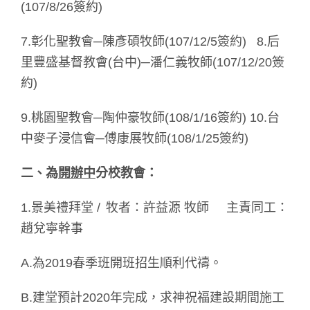
(107/8/26簽約)
7.彰化聖教會─陳彥碩牧師(107/12/5簽約) 8.后
里豐盛基督教會(台中)─潘仁義牧師(107/12/20簽
約)
9.桃園聖教會─陶仲豪牧師(108/1/16簽約) 10.台
中麥子浸信會─傅康展牧師(108/1/25簽約)
二、為
開辦中
分校教會：
1.景美禮拜堂 / 牧者：許益源 牧師 主責同工：
趙兌寧幹事
A.為2019春季班開班招生順利代禱。
B.建堂預計2020年完成，求神祝福建設期間施工