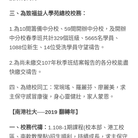
三、為致福益人學苑總校校務：
1.為10間籌備中分校、59間開辦中分校，及開辦
中分校春季班共計329個班級、5665名學員、
1088位新生、14位受洗學員守望禱告。
2.為尚未繳交107年秋季班結案報告的各分校能盡
快繳交禱告。
四、為總校同工：常琬瑤、羅麗芬、廖麗美，求
主保守感冒康復，身心靈健壯，家人蒙恩。
【南港社大──2019 翻轉年】
一、校務代禱：
1.108-1期課程(校本部、港工校
區、南軟教學點)招生順利，持續成長，求主保守