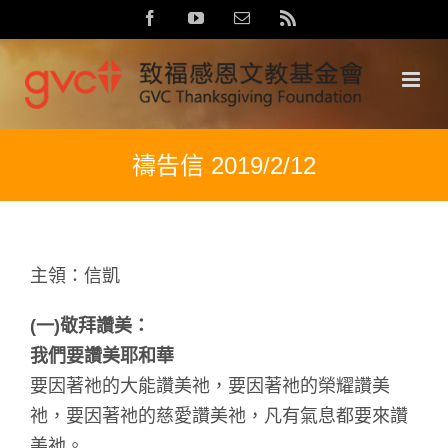
Skip
Facebook
YouTube
Email:
Rss
to
content
禱告信 2019/2/12
主領：信凱
(
一)敬拜讚美：
我們要讚美耶和華
要因著祂的大能讚美祂，要因著祂的榮耀讚美
祂，要因著祂的慈愛讚美祂，凡有氣息都要來讚
美祂。