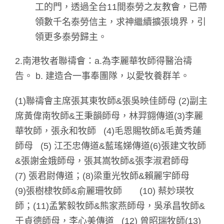
工的門，透過全台11間泰勞之友教會，已帶
領數千名泰勞信主，求神繼續擴張境界，引
領更多泰勞歸主。
2.南港牧者聯禱會：a.為李麗華牧師得醫治禱
告。 b. 建造合一事奉團隊，以愛牧養群羊。
(1)聯禱會主席張其東牧師&張吳映佳師母 (2)副主
席黃偉南牧師&王秉韻師母，林羿翧傳道(3)李麗
華牧師，張永和牧師 (4)毛恩賜牧師&毛黃秀蓮
師母 (5) 江丕忠傳道&藍瑤娣傳道(6)張建文牧師
&張謝金娥師母，張其嵩牧師&張李淑君師母
(7) 張君尉傳道；(8)梁重光牧師&賴麗宇師母
(9)張樹棣牧師&俞麗珊牧師 (10) 蔡妙瑛牧
師；(11)孟繁毅牧師&熊家燕師母，吳承昌牧師&
于貞德師母，李心美傳道 (12) 曾昭瑞牧師(13)