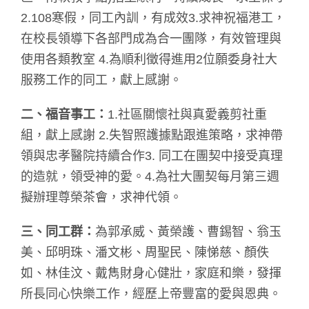
2.108寒假，同工內訓，有成效3.求神祝福港工，
在校長領導下各部門成為合一團隊，有效管理與
使用各類教室 4.為順利徵得進用2位願委身社大
服務工作的同工，獻上感謝。
二、福音事工：
1.社區關懷社與真愛義剪社重
組，獻上感謝 2.失智照護據點跟進策略，求神帶
領與忠孝醫院持續合作3. 同工在團契中接受真理
的造就，領受神的愛。4.為社大團契每月第三週
擬辦理尊榮茶會，求神代領。
三、同工群：
為郭承威、黃榮護、曹錫智、翁玉
美、邱明珠、潘文彬、周聖民、陳悌慈、顏佚
如、林佳汶、戴雋財身心健壯，家庭和樂，發揮
所長同心快樂工作，經歷上帝豐富的愛與恩典。