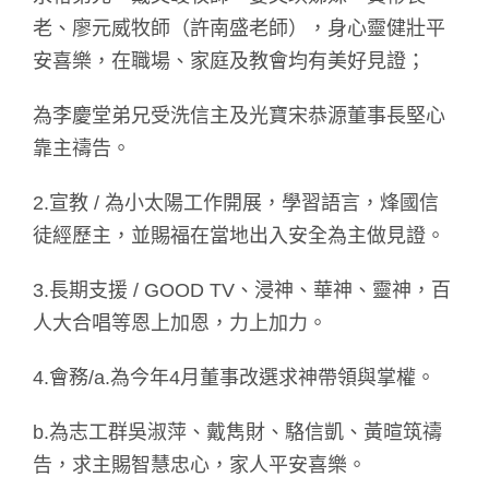
老、廖元威牧師（許南盛老師），身心靈健壯平
安喜樂，在職場、家庭及教會均有美好見證；
為李慶堂弟兄受洗信主及光寶宋恭源董事長堅心
靠主禱告。
2.宣教 / 為小太陽工作開展，學習語言，烽國信
徒經歷主，並賜福在當地出入安全為主做見證。
3.長期支援 / GOOD TV、浸神、華神、靈神，百
人大合唱等恩上加恩，力上加力。
4.會務/a.為今年4月董事改選求神帶領與掌權。
b.為志工群吳淑萍、戴雋財、駱信凱、黃暄筑禱
告，求主賜智慧忠心，家人平安喜樂。