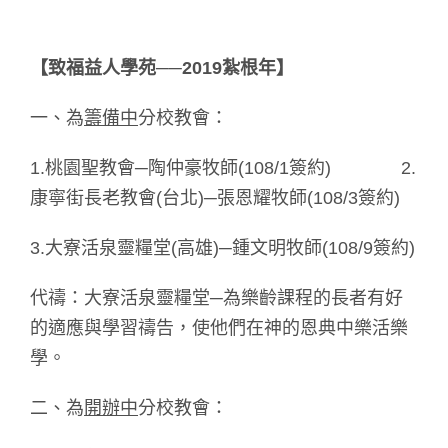
【致福益人學苑
──2019
紮根年
】
一、為
籌備中
分校教會：
1.桃園聖教會─陶仲豪牧師(108/1簽約) 2.
康寧街長老教會(台北)─張恩耀牧師(108/3簽約)
3.大寮活泉靈糧堂(高雄)─鍾文明牧師(108/9簽約)
代禱：大寮活泉靈糧堂─為樂齡課程的長者有好
的適應與學習禱告，使他們在神的恩典中樂活樂
學。
二、為
開辦中
分校教會：