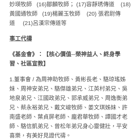
妙瑛牧師 (16)鄒麟牧師； (17)容靜琇傳道 (18)
黃國通牧師 (19)楊麗玉牧師 (20) 張君尉傳
道 (21)呂漢宗傳道等
事工代禱
《基金會》：【核心價值─
榮神益人、終身學
習、社區宣教】
1.董事會 / 為周神助牧師、黃彬長老、駱琼瑤姊
妹、周神安弟兄、駱傑雄弟兄、江英村弟兄、吳
地泉弟兄、江國政弟兄、郭承威弟兄、周逸衡弟
兄、蔡永裕弟兄、戴文峻牧師、姜文琪姊妹、許
南盛老師、葉貞屏老師、龐君華牧師、譚國才老
師、駱信凱弟兄、曾松年弟兄身心靈健壯，平安
喜樂，有美好見證代禱。