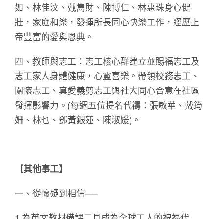
如、林佳汶、戴雋財、陳博仁、林惠珠身心健
壯，家庭和樂，發揮所長同心快樂工作，經歷上
帝豐富的愛與恩典。
四、教師與志工：志工核心群建立並賜福志工及
志工家人身體健康，心靈喜樂。帶領校務志工、
關懷志工、真愛義剪志工與社大同心合意在社區
發揮影響力。(每週五位提名代禱：張敏華、戴筠
姍、林乜、鄧黃銀蓮、陳淑媛)。
【其他事工】
一、從懷疑到相信──
1.為英文教材備課工具成為全球工人的祝福代