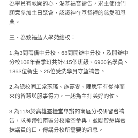
為學員有敞開的心、渴慕福音禱告，求主使他們
願意參加主日聚會，認識神在基督裡的慈愛和恩
典。
三、為致福益人學苑總校：
1.為3間籌備中分校、68間開辦中分校，及開辦中
分校108年春季班共計415個班級、6960名學員、
1863位新生、25位受洗學員守望禱告。
2.為總校同工常琬瑤、施嘉雯、陳思宇有從神而
來的智慧與服事得力，一起為主打美好的仗。
3.為11/8於高雄靈糧堂舉辦的南區分校研習會禱
告，求神帶領南區分校撥空參與，並賜智慧與膏
抹講員的口，傳講分校所需要的訊息。