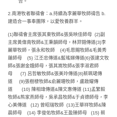
告。
2.南港牧者聯禱會：a.持續為李麗華牧師禱告 b.
建造合一事奉團隊，以愛牧養群羊。
(1)聯禱會主席張其東牧師&張吳映佳師母 (2)副
主席黃偉南牧師&王秉韻師母，林羿翧傳道(3)李
麗華牧師，張永和牧師 (4)毛恩賜牧師&毛黃秀
蓮師母 (5) 江丕忠傳道&藍瑤娣傳道(6)張建文牧
師&張謝金娥師母，張其嵩牧師&張李淑君師
母 (7) 呂哲敏牧師&張美玲傳道(8)蔡珮珺傳
道 (9)張樹棣牧師&俞麗珊牧師，盧啟耀傳
道 (10) 陳相瑋傳道&陳文惠傳道 (11)孟繁毅
牧師&熊家燕師母，吳承昌牧師&于貞德師母，李
心美傳道 (12) 曾昭瑞牧師 (13)王華祥牧師&陳
晨師母 (14) 李俊佑牧師&王盈臻師母 (15) 蔡