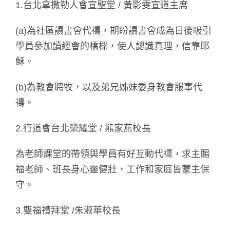
1.台北拿撒勒人會宣聖堂 / 黃影雯宣道主席
(a)為社區讀書會代禱，期盼讀書會成為日後吸引
學員參加讀經會的橋樑，使人認識真理，信靠耶
穌。
(b)為教會聘牧，以及弟兄姊妹委身教會服事代
禱。
2.行道會台北榮耀堂 / 熊家燕校長
為老師課堂的帶領與學員有好互動代禱，求主賜
福老師、班長身心靈健壯，工作和家庭皆蒙主保
守。
3.雙福禮拜堂 /朱淑華校長