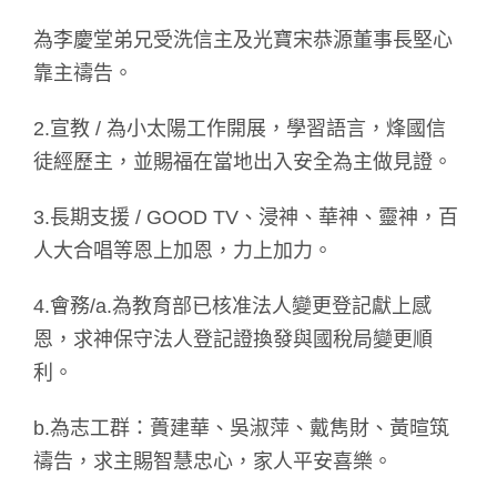
為李慶堂弟兄受洗信主及光寶宋恭源董事長堅心
靠主禱告。
2.宣教 / 為小太陽工作開展，學習語言，烽國信
徒經歷主，並賜福在當地出入安全為主做見證。
3.長期支援 / GOOD TV、浸神、華神、靈神，百
人大合唱等恩上加恩，力上加力。
4.會務/a.為教育部已核准法人變更登記獻上感
恩，求神保守法人登記證換發與國稅局變更順
利。
b.為志工群：蕢建華、吳淑萍、戴雋財、黃暄筑
禱告，求主賜智慧忠心，家人平安喜樂。