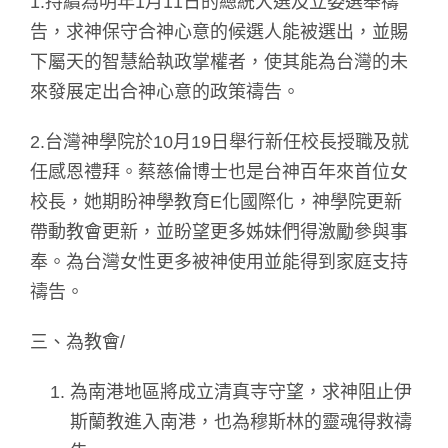
1.持續為明年1月11日的總統大選及立委選舉禱
告，求神保守合神心意的候選人能被選出，並賜
下屬天的智慧給執政掌權者，使其能為台灣的未
來發展定出合神心意的政策禱告。
2.台灣神學院於10月19日舉行新任校長授職及就
任感恩禮拜。蔡慈倫博士也是台神百年來首位女
校長，她期盼神學教育E化國際化，神學院更新
帶動教會更新，並盼望更多姊妹們得激勵參與事
奉。為台灣女性更多被神使用並能得到家庭支持
禱告。
三、為教會/
為南港地區將成立清真寺守望，求神阻止伊
斯蘭教進入南港，也為穆斯林的靈魂得救禱