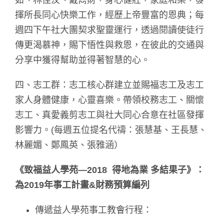
如、林佳汶、戴雋財，身心健壯，家庭和樂，發
揮所長同心快樂工作，經歷上帝豐富的恩典；每
週四下午社大團契求聖靈運行，透過閱讀使徒行
傳更渴慕神，賜下悟性與救恩，在彼此的交通與
分享中獲得幫助並得著智慧的心。
四、志工群：志工核心群建立並賜福志工及志工
家人身體健康，心靈喜樂。帶領校務志工、關懷
志工、真愛義剪志工與社大同心合意在社區發揮
影響力。(每週五位提名代禱：張慧基、王長慧、
林麗媚、鄭鳳英、張雅涵）
《致福益人學苑—2018
得地為業
多結果子》：
為2019年事工計畫&財務預算編列
傳遞益人學苑事工教會行程：