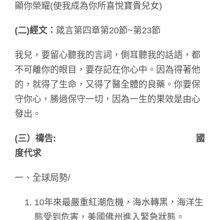
顯你榮耀(使我成為你所喜悅寶貴兒女)
(
二)
經文：
箴言第四章第20節~第23節
我兒，要留心聽我的言詞，側耳聽我的話語，都
不可離你的眼目，要存記在你心中。因為得著他
的，就得了生命，又得了醫全體的良藥。你要保
守你心，勝過保守一切，因為一生的果效是由心
發出。
(
三）禱
告:
國
度代求
一、全球局勢/
10年來最嚴重紅潮危機，海水轉黑，海洋生
態受到危害，美國佛州進入緊急狀態。