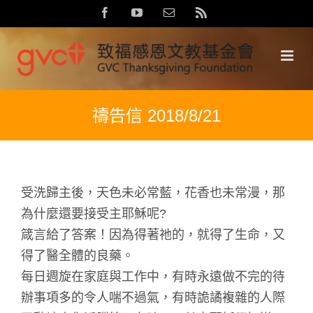
Skip
Facebook
YouTube
Email:
Rss
to
content
禱告信 2018/8/21
受洗歸主後，天色未必常藍，花香也未常漫，那
為什麼還要接受主耶穌呢?
箴言給了答案！因為得著祂的，就得了生命，又
得了醫全體的良藥。
每日週旋在家庭與工作中，有時永遠做不完的待
辦事項多的令人喘不過氣，有時詭譎複雜的人際