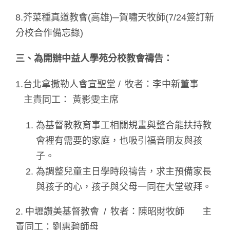
8.芥菜種真道教會(高雄)─賀嘯天牧師(7/24簽訂新
分校合作備忘錄)
三、為開辦中益人學苑分校教會禱告：
1.台北拿撒勒人會宣聖堂 / 牧者：李中新董事
主責同工： 黃影雯主席
為基督教教育事工相關規畫與整合能扶持教
會裡有需要的家庭，也吸引福音朋友與孩
子。
為調整兒童主日學時段禱告，求主預備家長
與孩子的心，孩子與父母一同在大堂敬拜。
2. 中壢讚美基督教會 / 牧者：陳昭財牧師 主
責同工：劉惠碧師母