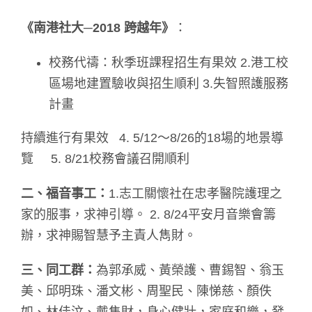
《南港社大─2018 跨越年》
：
校務代禱：秋季班課程招生有果效 2.港工校
區場地建置驗收與招生順利 3.失智照護服務
計畫
持續進行有果效 4. 5/12～8/26的18場的地景導
覽 5. 8/21校務會議召開順利
二、福音事工：
1.志工關懷社在忠孝醫院護理之
家的服事，求神引導。 2. 8/24平安月音樂會籌
辦，求神賜智慧予主責人雋財。
三、同工群：
為郭承威、黃榮護、曹錫智、翁玉
美、邱明珠、潘文彬、周聖民、陳悌慈、顏佚