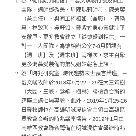
為「從懷疑到相信」─姜文琪執行長及同工
團隊、講師鄧秀美、周陳瑪莉師母、陳美蓉
（兼主任）、與同工柯相如（兼職）、曹琇
惠、林致珈、吳軒如、戴紫竹身心靈健壯平
安蒙恩。更多教會建立「從懷疑到相信」一
對一工人團隊。為懷相辦公室7-8月開課有
【週一班】及【週末班】兩梯次，求主召聚
更多渴慕受裝備的弟兄姐妹報名上課。
為「時兆研究室–時代趨勢末世預言講座」─
戴文峻牧師於2018年9月22、29在大三鶯樹
（大園、三峽、鶯歌、樹林）聯禱會合辦的
講座主講七場專題。此外，2019年1月25-26
日戴牧師也在高雄明誠浸信會主領由高雄區
眾教會合辦的時兆講座禱告。2019年1月由
高雄區教會聯合籌備在明誠浸信會舉辦時兆