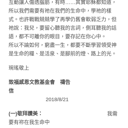
互動讓人傷透腦筋，有時……其實耶穌都知道，
所以我們需要有祂在我們的生命中，學祂的樣
式。也許戰戰兢兢學了再學仍舊會軟弱乏力，但
祂說：我兒，要留心聽我的言詞，側耳聽我的話
語，都不可離你的眼目，要存記在你心中。
所以不論如何，窮盡一生，都要不斷學習領受神
是生命的糧、是活泉、是腳前的燈、路上的光。
琬瑤敬上
致福感恩文教基金會 禱告
信
2018/8/21
(
一)敬拜讚美：
我需
要有祢在我生命中