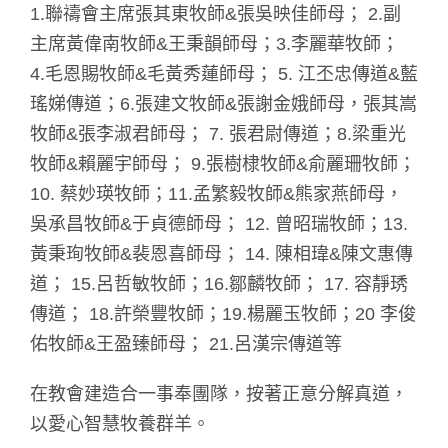
1.聯禱會主席張其東牧師&張吳映佳師母； 2.副
主席黃偉南牧師&王秉韻師母；3.李麗華牧師；
4.毛恩賜牧師&毛黃秀蓮師母； 5. 江丕忠傳道&藍
瑤娣傳道；6.張建文牧師&張謝金娥師母，張其嵩
牧師&張李淑君師母； 7. 張君尉傳道；8.梁重光
牧師&賴麗宇師母； 9.張樹棣牧師&俞麗珊牧師；
10. 蔡妙瑛牧師；11.孟繁毅牧師&熊家燕師母，
吳承昌牧師&于貞德師母； 12. 曾昭瑞牧師；13.
黃秉珣牧師&裴恩喜師母； 14. 陳相瑋&陳文惠傳
道； 15.呂哲敏牧師；16.鄒麟牧師； 17. 容靜琇
傳道； 18.許榮豐牧師；19.楊麗玉牧師；20 李俊
佑牧師&王盈臻師母； 21.呂漢宗傳道等
在教會建造合一事奉團隊，按著正意分解真道，
以愛心智慧牧養群羊。