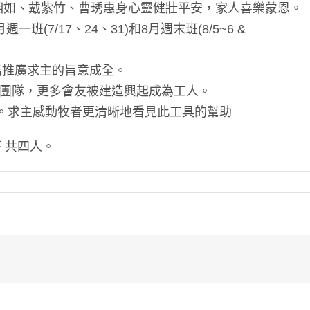
柯相如、戴紫竹、曹琇惠身心靈健壯平安，家人喜樂蒙恩。
(7/17、24、31)和8月週末班(8/5~6 &
連結推廣求主的旨意成全。
人團隊，更多會友被建造興起成為工人。
業。求主感動牧者更清晰地看見此工具的幫助
 共四人。