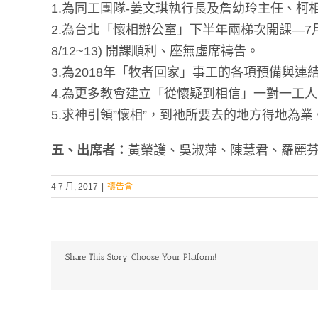
1.為同工團隊-姜文琪執行長及詹幼玲主任、
2.為台北「懷相辦公室」下半年兩梯次開課—7月週一班
8/12~13) 開課順利、座無虛席禱告。
3.為2018年「牧者回家」事工的各項預備與
4.為更多教會建立「從懷疑到相信」一對一工
5.求神引領”懷相”，到祂所要去的地方得地為
五、出席者：
黃榮護、吳淑萍、陳慧君、羅麗芬
4 7 月, 2017
|
禱告會
Share This Story, Choose Your Platform!