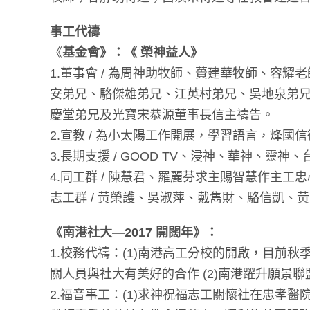
事工代禱
《
基金會》：《 榮神益人》
1.董事會 / 為周神助牧師、蕢建華牧師、
安弟兄、駱傑雄弟兄、江英村弟兄、吳地泉弟
慶堂弟兄及光寶宋恭源董事長信主禱告。
2.宣教 / 為小太陽工作開展，學習語言，烽
3.長期支援 / GOOD TV、浸神、華神、靈
4.同工群 / 陳慧君、羅麗芬求主賜智慧作主
志工群 / 黃榮護、吳淑萍、戴雋財、駱信凱、
《南港社大—2017 開闊年》：
1.校務代禱：(1)南港高工分校的開啟，目前
關人員與社大有美好的合作 (2)南港躍升願景
2.福音事工：(1)求神祝福志工關懷社在忠孝