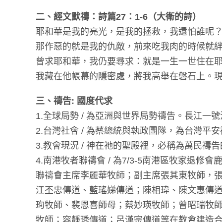
二、經文默禱：詩篇27：1-6（大衛的詩）
耶和華是我的亮光，是我的拯救，我還怕誰呢
那作惡的就是我的仇敵，前來吃我肉的時候就
曾求耶和華，我仍要尋求：就是一生一世住在
我藏在他帳幕的隱密處，將我高舉在磐石上。
三、禱告: 國度代求
1.全球局勢 / 為亞洲與世界局勢禱告。長江一號
2.台灣社會 / 為蔡總統與執政團隊，為台灣平
3.教會現況 / 神在祂的聖殿裡，必稱為萬民
4.南港牧者聯禱會 / 為7/3-5南港區牧家退
聯禱會主席李麗華牧師；副主席張其東牧師，
江丕忠傳道、藍瑤娣傳道；陳相瑋、陳文惠傳道
珣牧師、裴恩喜師母；蔡妙瑛牧師；曾昭瑞牧
牧師；容靜琇傳道；呂漢宗傳道等在教會建造