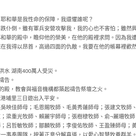
？耶和華是我性命的保障，我還懼誰呢？
絆跌仆倒。雖有軍兵安營攻擊我，我的心也不害怕；雖然
耶和華的殿中，瞻仰他的榮美，在他的殿裡求問。因為我
現在我得以昂首，高過四面的仇敵。我要在他的帳幕裡歡
洪水 湖南400萬人受災。
安禱告。
禱告的殿，教會與福音機構都築起禱告祭壇之火。
修會鹿港埔里三日遊出入平安。
張吳映佳師母；毛恩賜牧師、毛黃秀蓮師母；張建文牧師
；梁重光牧師、賴麗宇師母；張樹棣牧師、俞¬麗珊牧師
師；呂哲敏牧師；鄒麟牧師；李俊佑牧師、王盈臻師母；
合一事奉團隊，按著正意分解真道，以愛心智慧牧養群羊