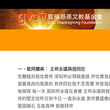
Skip
to
content
一、敬拜讚美： 主祢永遠與我同在
危難臨到我信靠祢 深知祢必領我度過 祢信實為
當暴風雨向我靠近 有祢同在我不至畏懼 祢是
每個夜 每一天 我知祢永遠在身邊 主祢永遠與
祢的堅定從昨日到今日 一直到永遠 靠祢豐盛應
堅固磐石 全能真神 我敬拜祢