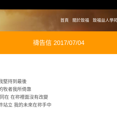
首頁
關於致福
致福益人學
禱告信 2017/07/04
我堅持到最後
我的牧者我所倚靠
我同在 在祢裡面沒有改變
許站立 我的未來在祢手中