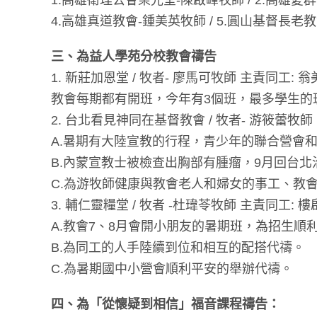
1.高雄衛理公會榮光堂-陳啟峰牧師 / 2.高雄愛
4.高雄真道教會-鍾美英牧師 / 5.圓山基督長
三、為益人學苑分校教會禱告
1. 新莊加恩堂 / 牧者- 廖馬可牧師 主責同工: 
教會每期都有開班，今年有3個班，最多學生的
2. 台北看見神同在基督教會 / 牧者- 游筱蕾牧
A.暑期有大陸宣教的行程，青少年的聯合營會
B.內蒙宣教士被檢查出胸部有腫瘤，9月回台
C.為游牧師健康與教會老人和婦女的事工、教
3. 輔仁靈糧堂 / 牧者 -杜瑋苓牧師 主責同工: 
A.教會7、8月會開小朋友的暑期班，為招生順
B.為同工的人手陸續到位和相互的配搭代禱。
C.為暑期國中小營會順利平安的舉辦代禱。
四、為「從懷疑到相信」福音課程禱告：