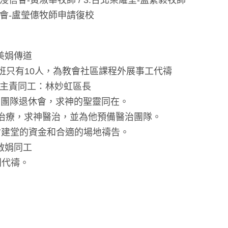
群浸信會-黃淑華牧師 / 3.台北榮耀堂-孟繁毅牧師
老教會-盧瑩僡牧師申請復校
翁美娟傳道
班只有10人，為教會社區課程外展事工代禱
師 主責同工：林妙虹區長
和團隊退休會，求神的聖靈同在。
北治療，求神醫治，並為他預備醫治團隊。
會建堂的資金和合適的場地禱告。
樓啟娟同工
利代禱。