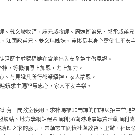
容耀老師、戴文峻牧師、廖元威牧師、周逸衡弟兄、郭承威弟
兄、江國政弟兄、姜文琪姊妹、黃彬長老身心靈健壯平安
國信徒經歷主並賜福她在當地出入安全為主做見證。
神、台神，等機構恩上加恩，力上加力。
工忠心、有見識凡所行都榮耀神，家人蒙恩。
黃暄筑求主賜智慧忠心，家人平安喜樂。
秋季班有三間教室使用，求神賜福15門課的開課與招生並
聯盟網站、地方學網站建置順利(3)南港地景導覽活動順利成
醫院護理之家的服事。帶領志工關懷社與教會、里辦、社區發