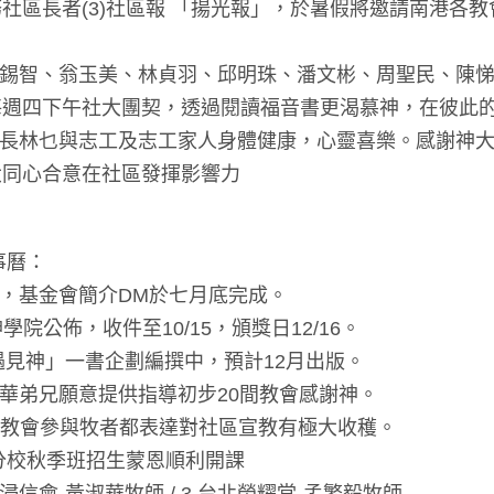
社區長者(3)社區報 「揚光報」，於暑假將邀請南港各
曹錫智、翁玉美、林貞羽、邱明珠、潘文彬、周聖民、陳
每週四下午社大團契，透過閱讀福音書更渴慕神，在彼此
社長林乜與志工及志工家人身體健康，心靈喜樂。感謝神大
大同心合意在社區發揮影響力
：
事曆：
成，基金會簡介DM於七月底完成。
院公佈，收件至10/15，頒獎日12/16。
遇見神」一書企劃編撰中，預計12月出版。
富華弟兄願意提供指導初步20間教會感謝神。
15間教會參與牧者都表達對社區宣教有極大收穫。
分校秋季班招生蒙恩順利開課