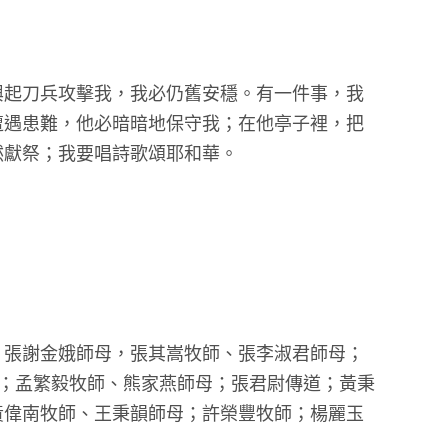
興起刀兵攻擊我，我必仍舊安穩。有一件事，我
遭遇患難，他必暗暗地保守我；在他亭子裡，把
然獻祭；我要唱詩歌頌耶和華。
、張謝金娥師母，張其嵩牧師、張李淑君師母；
；孟繁毅牧師、熊家燕師母；張君尉傳道；黃秉
黃偉南牧師、王秉韻師母；許榮豐牧師；楊麗玉
。