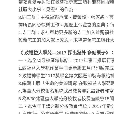
帶領真愛義剪社在教會招募志工順利能共同服務
社區大小事，見證神的作為。
3.同工群：主祝福郭承威、黃榮護、張家碧、
揮所長同心快樂工作，經歷上帝豐富的恩典；
4.志工群：求神幫助更多新的志工加入並賜福
位新志工的加入獻上感恩，求神帶領志工與社
《 致福益人學苑—2017 探出牆外 多結果子》
一、為全省分校區域聯結：2017年事工推展行
1.致福益人學苑作業手冊更新版五月已印製完
2.致福神學生2017獎學金論文甄選印製海報給神學
3.編輯出版「生命的美麗轉彎-在致福益人學苑
4.為益人分校報名系統武昌教會資訊設計者郭
5.為6/30北區益人學苑分校牧者校長座談會
二、為今年申請之新分校教會代禱：2017年新