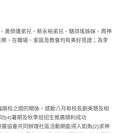
兄、黃榮護弟兄、蔡永裕弟兄、駱琼瑤姊妹、周神
喜樂，在職場、家庭及教會均有美好見證；為李
賜福兩校之間的關係，感動八月新校長劉美慧及相
功(4)暑期及秋季班招生推廣順利成功
展協會共同辦理社區活動期能得人如魚(2)求神