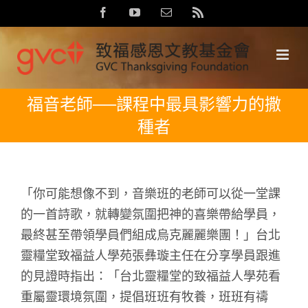
Skip
Facebook
YouTube
Email:
Rss
to
content
福音老師──課程中最具影響力的撒
種者
「你可能想像不到，音樂班的老師可以從一堂課
的一首詩歌，就轉變氛圍把神的喜樂帶給學員，
最終甚至帶領學員們組成烏克麗麗樂團！」台北
靈糧堂致福益人學苑張彝璇主任在分享學員跟進
的見證時指出：「台北靈糧堂的致福益人學苑看
重屬靈環境氛圍，提倡班班有牧養，班班有禱