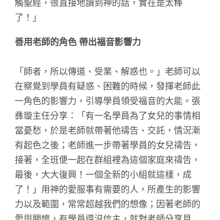
觸聖經，很直接地讀到神的話，實在是太棒
了！」
善用老師的角色 帶出福音影響力
「師者，所以傳道、受業、解惑也。」老師可以
在察覺到學員有疑惑、困難的時候，發揮老師此
一角色的影響力，引導學員領受福音的大能。張
彝璇主任分享：「有一名學員為了女兒的事情相
當憂愁，於是老師就帶著他禱告、交託，情況漸
有起色之後；老師進一步帶著學員的女兒禱告，
接著，全班便一起在群組裡為這個家庭來禱告，
最後，大大復興！一個全新的小組就這樣，成
了！」用神的愛服事有需要的人，所產生的影響
力以及範圍，常常超越我們的想像；因著老師的
愛與關懷，有學員還沒信主，就對老師分享見