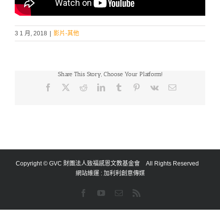
3 1 月, 2018
|
影片-其他
Share This Story, Choose Your Platform!
Facebook
X
Reddit
LinkedIn
Tumblr
Pinterest
Vk
Email:
Copyright © GVC 財團法人致福感恩文教基金會 All Rights Reserved
網站維運 :
加利利創意傳媒
Facebook
YouTube
Email:
Rss