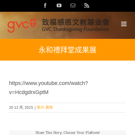
Skip
Facebook
YouTube
Email:
Rss
to
content
永和禮拜堂成果展
https://www.youtube.com/watch?
v=HcdgdrxGptM
20 12 月, 2015
|
影片-其他
Share This Story, Choose Your Platform!