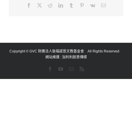
Facebook
X
Reddit
LinkedIn
Tumblr
Pinterest
Vk
Email:
Copyright © GVC 財團法人致福感恩文教基金會 All Rights Reserved
網站維運 :
加利利創意傳媒
Facebook
YouTube
Email:
Rss