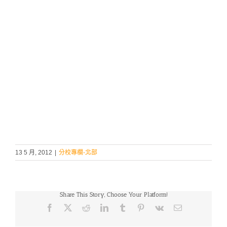
13 5 月, 2012
|
分校專欄-北部
Share This Story, Choose Your Platform!
Facebook
X
Reddit
LinkedIn
Tumblr
Pinterest
Vk
Email: