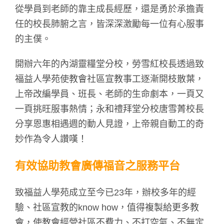
從學員到老師的靠主成長經歷，還是勇於承擔責
任的校長肺腑之言，皆深深激勵每一位有心服事
的主僕。
開辦六年的內湖靈糧堂分校，勞雪紅校長透過致
福益人學苑使教會社區宣教事工逐漸開枝散葉，
上帝改編學員、班長、老師的生命劇本，一頁又
一頁挑旺服事熱情；永和禮拜堂分校唐雪菁校長
分享恩惠相遇週的動人見證，上帝親自動工的奇
妙作為令人讚嘆！
有效協助教會廣傳福音之服務平台
致福益人學苑成立至今已23年，辦校多年的經
驗、社區宣教的know how，值得複製給更多教
會，使教會經營社區不費力、不打空氣、不無定