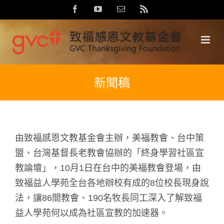
Skip
Facebook
YouTube
Email:
Rss
to
content
新聞稿
由致福感恩文教基金會主辦，美福教會、台中策
盟、台灣基督長老教會協辦的「終身學習社區宣
教論壇」，10月1日在台中的美福教會登場，由
致福益人學苑全台各地辦校有成的8位校長現身說
法，讓86間教會、190名牧長同工深入了解致福
益人學苑何以成為社區宣教的加速器。