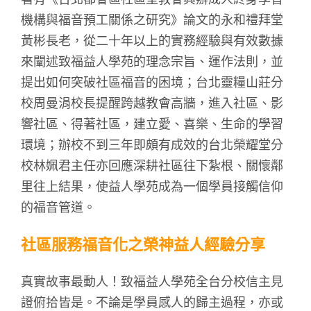
機構與福音預工關係之研究》論文的永和禮拜堂
黃彬長老，從二十年以上的實務經驗與有效數據
來闡述致福益人學苑的理念宗旨、運作法則，並
提出如何突破社區福音的困境；台北靈糧山莊分
校周曼涓校長提醒跨越教會高牆，進入社區、影
響社區、得著社區，建立愛、喜樂、生命的學習
環境；辦校不到三年即頗有成效的台北榮耀堂分
校林姵君主任亦回應深耕社區往下紮根、關懷鄰
里往上結果，使益人學苑成為一個學員接觸信仰
的福音管道。
社區服務福音化之榮神益人經驗分享
真實故事最動人！致福益人學苑全台分校信主見
證俯拾皆是。不論是學員感人的歸主過程，亦或