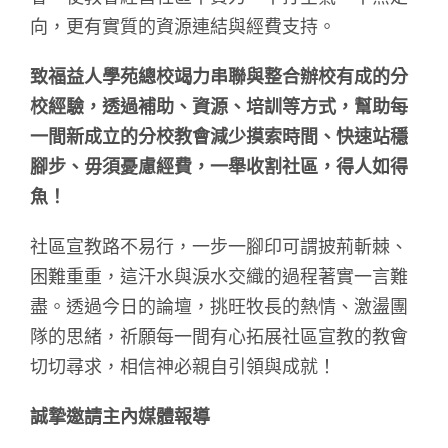
向，更有實質的資源連結與經費支持。
致福益人學苑總校竭力串聯與整合辦校有成的分
校經驗，透過補助、資源、培訓等方式，幫助每
一間新成立的分校教會減少摸索時間、快速站穩
腳步、毋須憂慮經費，一舉收割社區，得人如得
魚！
社區宣教路不易行，一步一腳印可謂披荊斬棘、
困難重重，這汗水與淚水交織的過程著實一言難
盡。透過今日的論壇，挑旺牧長的熱情、激盪團
隊的思緒，祈願每一間有心拓展社區宣教的教會
切切尋求，相信神必親自引領與成就！
誠摯邀請主內媒體報導