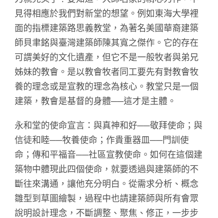
見得相應於我們對新堂的想望。例如東海大學裡
面的指標建築路思義教堂，為著名美國華裔建築
師貝聿銘與臺灣建築師陳其寬之傑作。它的存在
可謂美好的文化遺產，但它不是一般牧者與弟兄
姊妹的教會。是以教會牧者同工要先有對教會牧
養的理念或是宣教的理念為核心。教堂只是一個
建築，教會是基督的身體──這才是主體。
永和堂的使命宣言：與真神和好──敬拜使命；與
信徒和睦──牧養使命；作貴重器皿──門訓使
命；傳和平福音──社區宣教使命。如何在這個建
築物中體現此四個使命，就要透過與建築師的不
斷往來溝通，讓他充分明白。從需求分析、概念
雛型到草圖繪製，過程中也請建築師與所有會眾
說明設計理念，不斷調整、聚焦、修正，一步步