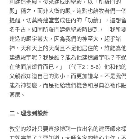
利建造聖殿。後來建成的聖殿，以「所羅門的
殿」稱之，而非大衛的殿。這點也給牧者們一個
提醒，切莫將建堂當成任內的「功績」，還想留
名千古。如同所羅門建造聖殿時提到，「我所要
建造的殿宇甚大，因為我們的神至大，超乎諸
神，天和天上的天尚且不足他居住的，誰能為他
建造殿宇呢？我是誰？能為他建造殿宇嗎？不過
在他面前燒香而已。」（代下2：5-6）他和他的
父親都知道自己的渺小，而更加謙卑。不是我們
能為神甚麼，而是祂給我們機會和恩典為祂作點
甚麼。
二、理念到設計
教堂的設計只要直接禮聘一位出名的建築師來操
刀就完美了？要知道，大師名家的精心力作，不