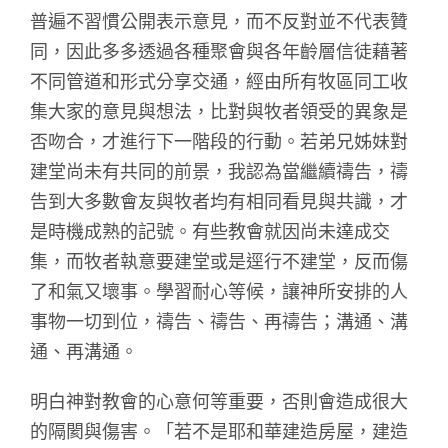
普遍不習慣公開表示意見，而不反對並不代表贊
同，因此多多透過各種聚會與各年齡層信徒藉著
不同管道和形式分享交通，經由所有牧區同工收
集大家的意見與想法，比對與牧者領受的異象是
否吻合，才進行下一階段的行動。若弟兄姊妹對
建堂尚未有共同的前景，我認為當繼續禱告，禱
告到大多數會友與牧者均有相同看見與共識，才
是時機成熟的記號。有些教會就因尚未達成交
集，而牧者執意要建堂或是逕行不建堂，反而傷
了和氣又壞事。學習耐心等候，讓神所安排的人
事物一切到位，禱告、禱告、再禱告；溝通、溝
通、再溝通。
明白神對教會的心意何等重要，否則會造成很大
的隔閡與傷害。「若不是耶和華建造房屋，建造