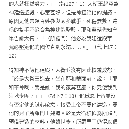
的人就枉然勞力。」（詩127：1）大衛王起意為
神建造聖殿，心意甚好，但是神拒絕他的提議。
原因是他帶領百姓參與太多戰爭，死傷無數，這
樣的雙手不適合為神建造聖殿。耶和華藉先知拿
單告訴大衛，「（所羅門）他必為我建造殿宇，
我必堅定他的國位直到永遠……。」（代上17：
12）
得知神不讓他建殿，大衛並沒有因此惱羞成怒，
「於是大衛王進去，坐在耶和華面前，說：『耶
和華神啊，我是誰，我的家算甚麼，你竟使我到
這地步呢？』」（撒下7：18）他感恩上帝並沒
有否定他的誠心敬意，接受上帝不要他建造，要
他的兒子所羅門王建造。於是大衛積極為所羅門
預備建造的材料，他離世後，所羅門王仍得以順