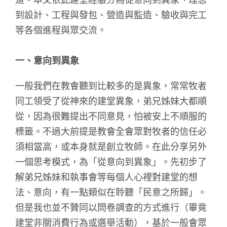
道。本文依此建堂經驗分為從意向到異象、理念
到設計、工程與發包、營造與監造、驗收與完工
等各個進程與眾交流。
一、意向到異象
一般我們在教會聽到比較多的是異象，常常牧者
同工領受了從神來的建堂異象，弟兄姊妹大都順
從，因為很難提出不同意見，怕被安上不順服的
標籤。不過大前提是教會全會眾對牧者的信任必
須相當高，或本身就是創立牧師。在此分享另外
一個思考模式，為「從意向到異象」。先初步了
解弟兄姊妹和執事會等每個人心裡對建堂的想
法、意向，有一點類似在聆聽「民意之所歸」。
但是我也並不贊同以問卷調查的方式進行（畢竟
建堂非關消費行為或選舉活動），基於一般會眾