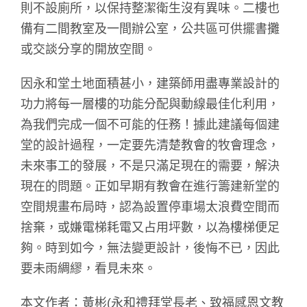
則不設廁所，以保持整潔衛生沒有異味。二樓也
備有二間教室及一間辦公室，公共區可供擺書攤
或交談分享的開放空間。
因永和堂土地面積甚小，建築師用盡專業設計的
功力將每一層樓的功能分配與動線最佳化利用，
為我們完成一個不可能的任務！據此建議每個建
堂的設計過程，一定要先清楚教會的牧會理念，
未來事工的發展，不是只滿足現在的需要，解決
現在的問題。正如早期有教會在進行籌建新堂的
空間規畫布局時，認為設置停車場太浪費空間而
捨棄，或嫌電梯耗電又占用坪數，以為樓梯便足
夠。時到如今，無法變更設計，後悔不已，因此
要未雨綢繆，看見未來。
本文作者：黃彬(永和禮拜堂長老、致福感恩文教