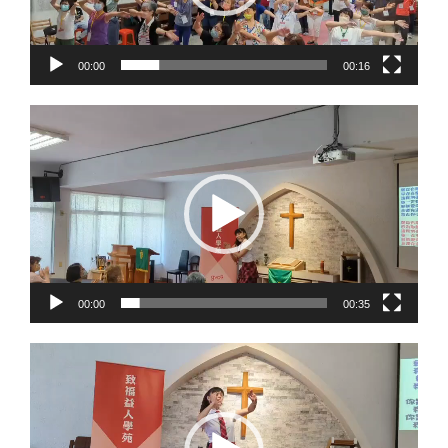
器
00:00
00:16
視
訊
播
放
器
00:00
00:35
視
訊
播
放