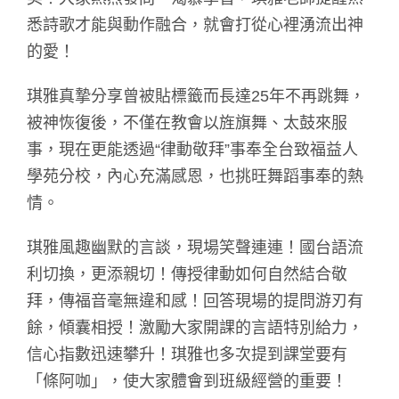
悉詩歌才能與動作融合，就會打從心裡湧流出神
的愛！
琪雅真摯分享曾被貼標籤而長達25年不再跳舞，
被神恢復後，不僅在教會以旌旗舞、太鼓來服
事，現在更能透過“律動敬拜”事奉全台致福益人
學苑分校，內心充滿感恩，也挑旺舞蹈事奉的熱
情。
琪雅風趣幽默的言談，現場笑聲連連！國台語流
利切換，更添親切！傳授律動如何自然結合敬
拜，傳福音毫無違和感！回答現場的提問游刃有
餘，傾囊相授！激勵大家開課的言語特別給力，
信心指數迅速攀升！琪雅也多次提到課堂要有
「條阿咖」，使大家體會到班級經營的重要！