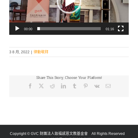
器
00:00
01:16
3 8 月, 2022
|
律動敬拜
Share This Story, Choose Your Platform!
Facebook
X
Reddit
LinkedIn
Tumblr
Pinterest
Vk
Email:
Copyright © GVC 財團法人致福感恩文教基金會 All Rights Reserved