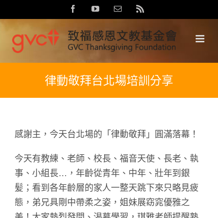
Skip
Facebook
YouTube
Email:
Rss
to
content
律動敬拜台北場培訓分享
感謝主，今天台北場的「律動敬拜」圓滿落幕！
今天有教練、老師、校長、福音天使、長老、執
事、小組長…，年齡從青年、中年、壯年到銀
髪；看到各年齡層的家人一整天跳下來只略見疲
態，弟兄具剛中帶柔之姿，姐妹展窈窕優雅之
美！大家熱烈發問、渴慕學習，琪雅老師提醒熟