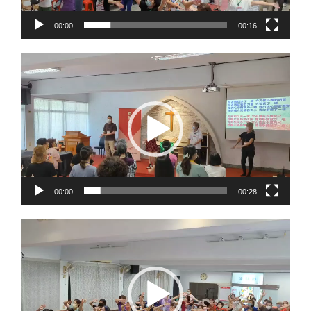
00:00
00:16
視
訊
播
放
器
00:00
00:28
視
訊
播
放