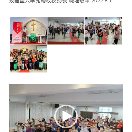
致福益人學苑總校校務長 琬瑤敬筆 2022.8.1
視
訊
播
放
器