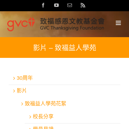
Skip
Facebook
YouTube
Email:
Rss
to
content
影片 – 致福益人學苑
30周年
影片
致福益人學苑花絮
校長分享