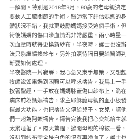
一解開。特別是2018年9月，90歲的老母親決定
要動人工膝關節的手術，醫師當下評估媽媽的身
體狀況不錯，我就更鼓勵媽媽接受這個手術，但
術後媽媽的傷口滲血情況非常嚴重，兩小時量一
次血壓時就得更換新紗布，半夜時，護士也沒辦
法只能繼續換紗布，另外拍照待隔日要給醫師判
斷要如何處理。
半夜醫院一片寂靜，我心急又束手無策，又想起
牧師說如果遇到困難可以呼求禱告，我馬上一手
按著聖經，一手放在媽媽膝蓋傷口紗布上，跪在
病床前為媽媽禱告，求主耶穌讓母親的血小板發
揮最大功能，也把禱告文傳給兒子、女兒，請他
們一起為阿嬤禱告。禱告完後我把心交託給主就
太累睡著了。隔天驚醒，掀開母親的棉被一看，
沒想到紗布完全是白色的沒有再滲血了，護士也