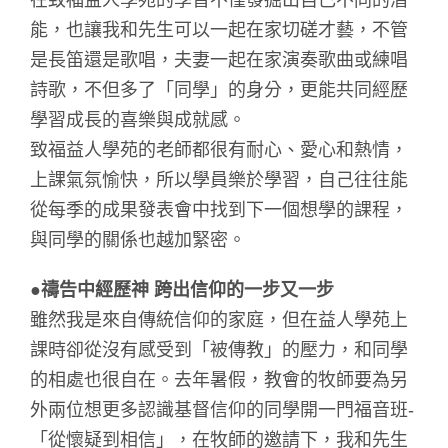
在致福益人學苑的學習不僅發掘出自己不同的潛
能，也讓我和先生可以一起在家切磋才藝，不管
是長笛還是歌唱，夫妻一起在家演奏歌曲或練唱
詩歌，不但多了「同學」的身分，更能共同經歷
學習成長的喜樂與成就感。
致福益人學苑的老師都很有耐心、愛心和熱情，
上課氣氛愉快，所以學員樂於學習，自己往往能
從每季的成果發表會中找到下一個想學的課程，
與同學的關係也越加緊密。
●禱告中經歷神 跨出信仰的一步又一步
雖然我是來自傳統信仰的家庭，但在益人學苑上
課時卻從沒有感受到「被傳教」的壓力，和同學
的相處也很自在。去年暑假，教會的牧師要為另
外兩位想更多認識基督信仰的同學開一門福音班-
「從懷疑到相信」，在牧師的邀請下，我和先生