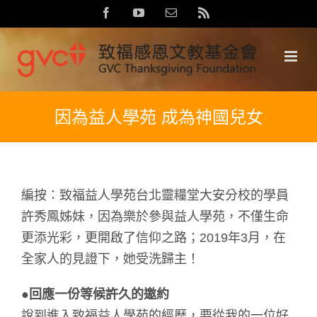
Skip
Facebook
YouTube
Email:
Rss
to
content
因為益人學苑 成為神國兒女
編按：致福益人學苑台北靈糧堂大安分校的學員
許秀鳳姊妹，因為樂於參與益人學苑，不僅生命
更添光彩，更開啟了信仰之路；2019年3月，在
全家人的見證下，她受洗歸主！
●回應一份等候許久的邀約
說到進入致福益人學苑的經歷，要從我的一位好