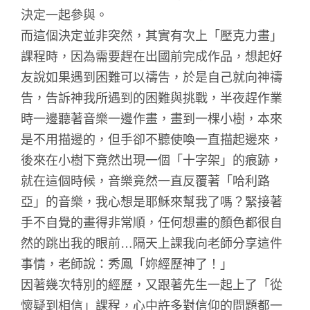
決定一起參與。
而這個決定並非突然，其實有次上「壓克力畫」
課程時，因為需要趕在出國前完成作品，想起好
友說如果遇到困難可以禱告，於是自己就向神禱
告，告訴神我所遇到的困難與挑戰，半夜趕作業
時一邊聽著音樂一邊作畫，畫到一棵小樹，本來
是不用描邊的，但手卻不聽使喚一直描起邊來，
後來在小樹下竟然出現一個「十字架」的痕跡，
就在這個時候，音樂竟然一直反覆著「哈利路
亞」的音樂，我心想是耶穌來幫我了嗎？緊接著
手不自覺的畫得非常順，任何想畫的顏色都很自
然的跳出我的眼前…隔天上課我向老師分享這件
事情，老師說：秀鳳「妳經歷神了！」
因著幾次特別的經歷，又跟著先生一起上了「從
懷疑到相信」課程，心中許多對信仰的問題都一