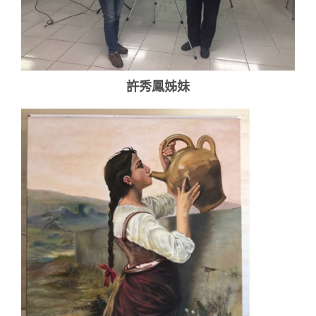
許秀鳳姊妹