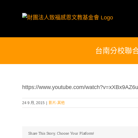
Skip
to
content
台南分校聯合
https://www.youtube.com/watch?v=xXBx9AZ6
24 9 月, 2015
|
影片-其他
Share This Story, Choose Your Platform!