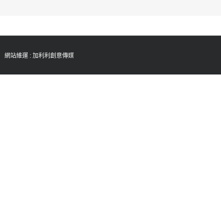
ed 網站維運 :
加利利創意傳媒