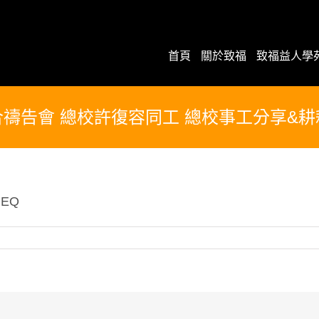
首頁
關於致福
致福益人學
禱告會 總校許復容同工 總校事工分享&
uEQ