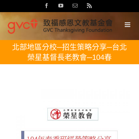
Skip
Facebook
YouTube
Email:
Rss
to
content
北部地區分校─招生策略分享─台北
榮星基督長老教會─104春