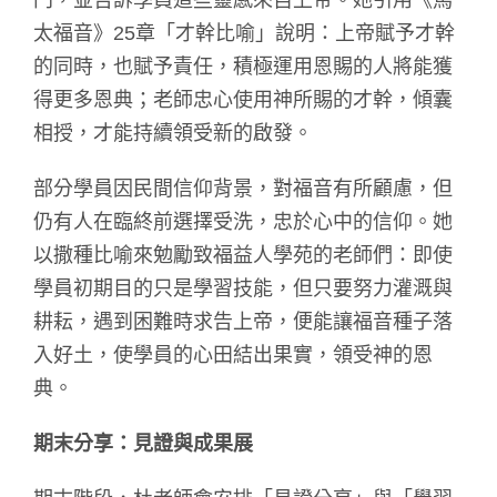
門，並告訴學員這些靈感來自上帝。她引用《馬
太福音》25章「才幹比喻」說明：上帝賦予才幹
的同時，也賦予責任，積極運用恩賜的人將能獲
得更多恩典；老師忠心使用神所賜的才幹，傾囊
相授，才能持續領受新的啟發。
部分學員因民間信仰背景，對福音有所顧慮，但
仍有人在臨終前選擇受洗，忠於心中的信仰。她
以撒種比喻來勉勵致福益人學苑的老師們：即使
學員初期目的只是學習技能，但只要努力灌溉與
耕耘，遇到困難時求告上帝，便能讓福音種子落
入好土，使學員的心田結出果實，領受神的恩
典。
期末分享：見證與成果展