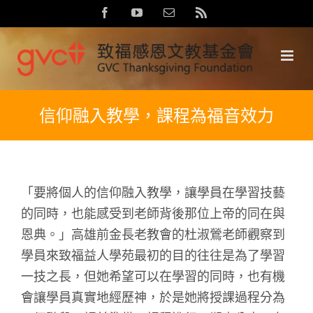
Skip
Facebook
YouTube
Email:
Rss
to
content
信仰融入教學，課程為福音效力
「要將個人的信仰融入教學，讓學員在學習技藝
的同時，也能感受到老師背後那位上帝的同在與
恩典。」高雄前金長老教會的杜淑鶯老師觀察到
學員來致福益人學苑最初的目的往往是為了學習
一技之長，但她希望可以在學習的同時，也有機
會讓學員真實地經歷神，於是她將授課過程分為