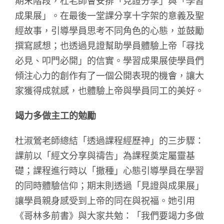
期末階段，杜老師會安排「見證分享」與「學習
成果展」。在最後一堂課分享十字架的意義及聖
經故事，引導學員思考不同角色的心態，並鼓勵
撰寫感想；也透過見證幫助學員體驗上帝「尋找
必見、叩門必開」的信實。學習成果展使學員們
傾注心力的創作有了一個公開表現的機會，讓大
家獲得成就感，也體驗上帝與學員同工的美好。
竭力多做主工的勉勵
杜淑鶯老師總結「透過課程經歷神」的三步驟：
課前以「經文分享與禱告」為課程奠定屬靈基
礎；課程進行時以「撒種」心態引導學員在學習
的同時體驗信仰；期末則透過「見證與成果展」
讓學員親身感受到上帝的同在與祝福。她引用
《哥林多前書》與大家共勉：「我們要竭力多做