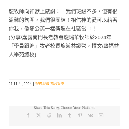
龍牧師向神獻上感謝：「我們班級不多，但有很
溫馨的氛圍，我們很團結！相信神的愛可以藉著
你我，像蒲公英一樣傳遍在社區當中！
(分享/嘉義南門長老教會龍瑞華牧師於2024年
「學員跟進」牧者校長旅遊共識營，撰文/致福益
人學苑總校)
21 11 月, 2024
|
辦校經驗-福音策略
Share This Story, Choose Your Platform!
Facebook
X
Reddit
LinkedIn
Tumblr
Pinterest
Vk
Email: