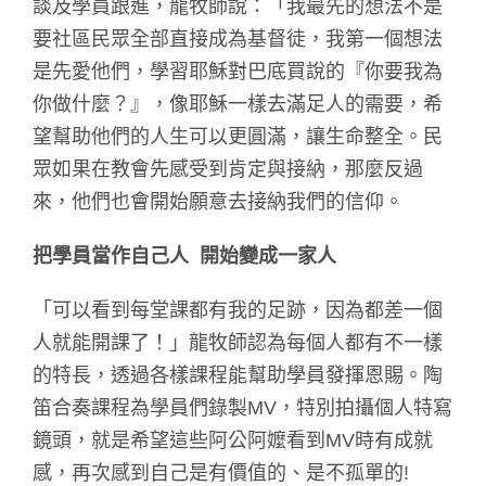
談及學員跟進，龍牧師說：「我最先的想法不是
要社區民眾全部直接成為基督徒，我第一個想法
是先愛他們，學習耶穌對巴底買說的『你要我為
你做什麼？』，像耶穌一樣去滿足人的需要，希
望幫助他們的人生可以更圓滿，讓生命整全。民
眾如果在教會先感受到肯定與接納，那麼反過
來，他們也會開始願意去接納我們的信仰。
把學員當作自己人
開始變成一家人
「可以看到每堂課都有我的足跡，因為都差一個
人就能開課了！」龍牧師認為每個人都有不一樣
的特長，透過各樣課程能幫助學員發揮恩賜。陶
笛合奏課程為學員們錄製MV，特別拍攝個人特寫
鏡頭，就是希望這些阿公阿嬤看到MV時有成就
感，再次感到自己是有價值的、是不孤單的!