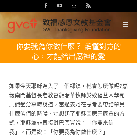
Skip
Facebook
YouTube
Email:
Rss
to
content
你要我為你做什麼？ 讀懂對方的
心，才能給出屬神的愛
如果今天耶穌進入了一個鄉鎮，祂會怎麼做呢?嘉
義南門基督長老教會龍瑞華牧師於致福益人學苑
共識營分享時說道，當過去她在思考要帶給學員
什麼價值的時候，她想起了耶穌回應巴底買的方
式，耶穌並非直接對巴底買說：「你要來信
我」，而是說：「你要我為你做什麼？」