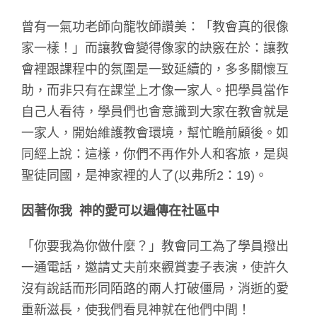
曾有一氣功老師向龍牧師讚美：「教會真的很像
家一樣！」而讓教會變得像家的訣竅在於：讓教
會裡跟課程中的氛圍是一致延續的，多多關懷互
助，而非只有在課堂上才像一家人。把學員當作
自己人看待，學員們也會意識到大家在教會就是
一家人，開始維護教會環境，幫忙瞻前顧後。如
同經上說：這樣，你們不再作外人和客旅，是與
聖徒同國，是神家裡的人了(以弗所2：19)。
因著你我
神的愛可以遍傳在社區中
「你要我為你做什麼？」教會同工為了學員撥出
一通電話，邀請丈夫前來觀賞妻子表演，使許久
沒有說話而形同陌路的兩人打破僵局，消逝的愛
重新滋長，使我們看見神就在他們中間！