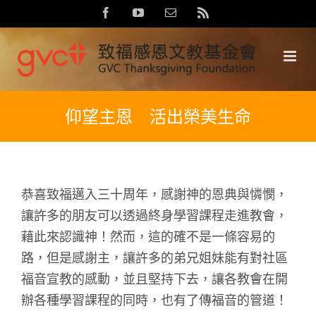
Skip
Facebook
YouTube
Email:
Rss
to
content
仰望主恩 活出榮美生命
恭喜致福邁入三十周年，感謝神的恩典與憐憫，
讓許多的朋友可以透過終身學習課程走進教會，
藉此來認識神！然而，這的確不是一條容易的
路，但是感謝主，讓許多的弟兄姐妹能有對社區
福音宣教的感動，並且堅持下去，讓各教會在開
辦各種學習課程的同時，也有了傳福音的管道！