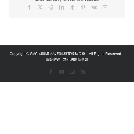
Facebook
X
Reddit
LinkedIn
Tumblr
Pinterest
Vk
Email:
Copyright © GVC 財團法人致福感恩文教基金會 All Rights Reserved
網站維運 :
加利利創意傳媒
Facebook
YouTube
Email:
Rss