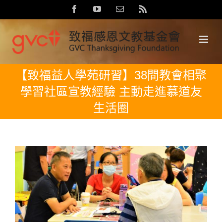
Skip
Facebook
YouTube
Email:
Rss
to
content
【致福益人學苑研習】38間教會相聚
學習社區宣教經驗 主動走進慕道友
生活圈