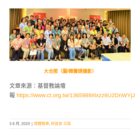
大合照（圖/韓蕓婧攝影）
文章來源：基督教論壇
報
https://www.ct.org.tw/1365989#ixzz6U2DnWYjJ
3 8 月, 2020
|
媒體報導
,
研習會-北區