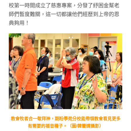
校第一時間成立了慈惠專案，分發了紓困金幫老
師們暫度難關，這一切都讓他們經歷到上帝的恩
典夠用！
教會牧者合一敬拜神，期盼學苑分校能帶領教會看見更多
有需要的福音種子。（圖/韓蕓婧攝影）