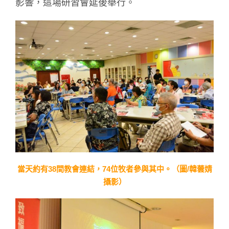
影響，這場研習會延後舉行。
當天約有38間教會連結，74位牧者參與其中。（圖/韓蕓婧
攝影）