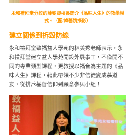
永和禮拜堂分校的薛雯卿校長簡介《品味人生》的教學模
式。（圖/韓蕓婧攝影）
建立關係到拆毀防線
永和禮拜堂致福益人學苑的林美秀老師表示，永
和禮拜堂建立益人學苑開設外展事工，不僅開不
同的專業類型課程，更教授以福音為主題的《品
味人生》課程，藉此帶領不少非信徒變成慕道
友，從排斥基督信仰到願意參與小組！