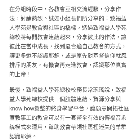
在分組時段中，各教會互相交流經驗，分享作
法，討論熱烈。誠如小組長們所分享的：致福益
人學苑是教會與社區的橋樑，透過致福益人學苑
總校將每間教會連結起來，分享彼此的作法，讓
彼此在當中成長，找到最合適自己教會的方式，
讓更多還不認識耶穌，或是原先對基督信仰就感
排斥的朋友，有機會再走進教會，認識那位真實
的上帝！
最後，致福益人學苑總校校務長常琬瑤說，致福
益人學苑總校提供一個肢體連結、資源分享與
know how彙整的終身學習平台，讓願意開拓社區
宣教事工的教會可以有一套整全有效的傳福音系
統模式來運用，幫助教會帶領社區裡迷失的羊群
認識耶穌。