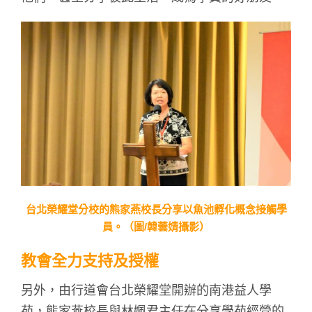
台北榮耀堂分校的熊家燕校長分享以魚池孵化概念接觸學
員。（圖/韓蕓婧攝影）
教會全力支持及授權
另外，由行道會台北榮耀堂開辦的南港益人學
苑，熊家燕校長與林姵君主任在分享學苑經營的