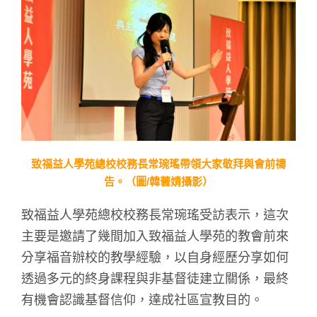
致福益人學苑總校校務長常琬瑤帶領大家敬拜與會前禱
告。（圖/韓蕓婧攝影）
致福益人學苑總校校務長常琬瑤受訪表示，這次
主要是邀請了幾間加入致福益人學苑的教會前來
分享福音辦校的教學經驗，以自身經歷分享如何
透過多元的終身課程與非基督徒建立關係，最終
有機會認識基督信仰，達成社區宣教目的。