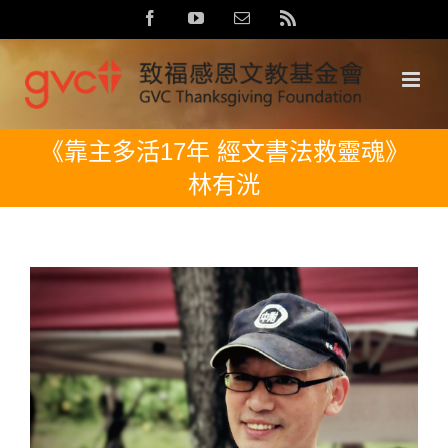
Skip
Facebook
YouTube
Email:
Rss
to
content
《靠主多活17年 經文書法救靈魂》
林有洸